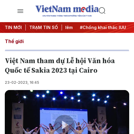
CHUYÊN TRANG THÔNG TIN ĐA PHƯƠNG TIỆN CỦA TTXVN
g
TIN MỚI
#Chiến dịch 500 ngày đêm
TRẠM TIN SỐ
#Chống khai thác IUU
#Că
Thế giới
Việt Nam tham dự Lễ hội Văn hóa
Quốc tế Sakia 2023 tại Cairo
23-02-2023, 16:45