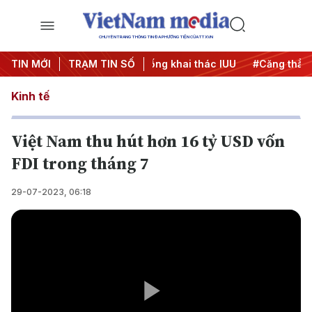
CHUYÊN TRANG THÔNG TIN ĐA PHƯƠNG TIỆN CỦA TTXVN
h 500 ngày đêm
TIN MỚI
TRẠM TIN SỐ
#Chống khai thác IUU
#Căng thẳng Trun
Kinh tế
Việt Nam thu hút hơn 16 tỷ USD vốn
FDI trong tháng 7
29-07-2023, 06:18