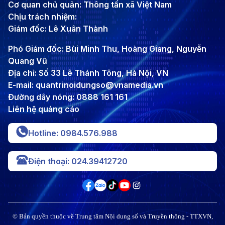
Cơ quan chủ quản: Thông tấn xã Việt Nam
Chịu trách nhiệm:
Giám đốc: Lê Xuân Thành
Phó Giám đốc: Bùi Minh Thu, Hoàng Giang, Nguyễn
Quang Vũ
Địa chỉ: Số 33 Lê Thánh Tông, Hà Nội, VN
E-mail: quantrinoidungso@vnamedia.vn
Đường dây nóng: 0888 161 161
Liên hệ quảng cáo
Hotline: 0984.576.988
Điện thoại: 024.39412720
© Bản quyền thuộc về Trung tâm Nội dung số và Truyền thông - TTXVN,