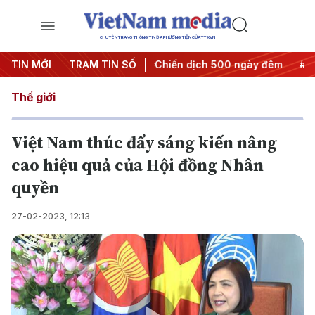
CHUYÊN TRANG THÔNG TIN ĐA PHƯƠNG TIỆN CỦA TTXVN
ết thành hành động
TIN MỚI
TRẠM TIN SỐ
#Chiến dịch 500 ngày đêm
#Chống kh
Thế giới
Việt Nam thúc đẩy sáng kiến nâng
cao hiệu quả của Hội đồng Nhân
quyền
27-02-2023, 12:13