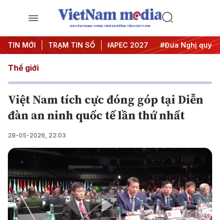
CHUYÊN TRANG THÔNG TIN ĐA PHƯƠNG TIỆN CỦA TTXVN
#Hội nghị Trung ương 3
TIN MỚI
TRẠM TIN SỐ
#APEC 2027
#Đưa Nghị quyết th
Thế giới
Việt Nam tích cực đóng góp tại Diễn
đàn an ninh quốc tế lần thứ nhất
28-05-2026, 22:03