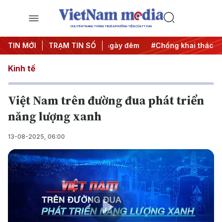
CHUYÊN TRANG THÔNG TIN ĐA PHƯƠNG TIỆN CỦA TTXVN
động
TIN MỚI
#Chiến dịch 500 ngày đêm
TRẠM TIN SỐ
#Chống khai thác IUU
Kinh tế
Việt Nam trên đường đua phát triển
năng lượng xanh
13-08-2025, 06:00