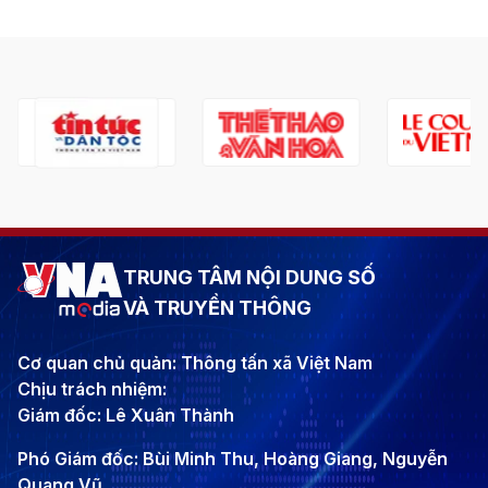
TRUNG TÂM NỘI DUNG SỐ
VÀ TRUYỀN THÔNG
Cơ quan chủ quản: Thông tấn xã Việt Nam
Chịu trách nhiệm:
Giám đốc: Lê Xuân Thành
Phó Giám đốc: Bùi Minh Thu, Hoàng Giang, Nguyễn
Quang Vũ