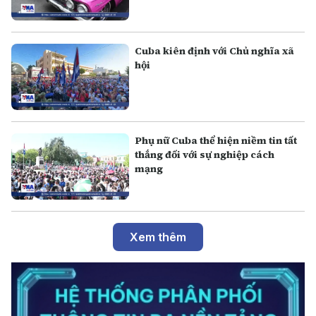
Cuba kiên định với Chủ nghĩa xã
hội
Phụ nữ Cuba thể hiện niềm tin tất
thắng đối với sự nghiệp cách
mạng
Xem thêm