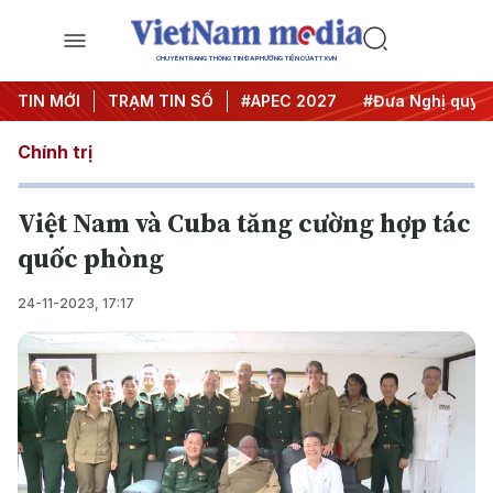
CHUYÊN TRANG THÔNG TIN ĐA PHƯƠNG TIỆN CỦA TTXVN
#Hội nghị Trung ương 3
TIN MỚI
TRẠM TIN SỐ
#APEC 2027
#Đưa Nghị quyết t
Chính trị
Việt Nam và Cuba tăng cường hợp tác
quốc phòng
24-11-2023, 17:17