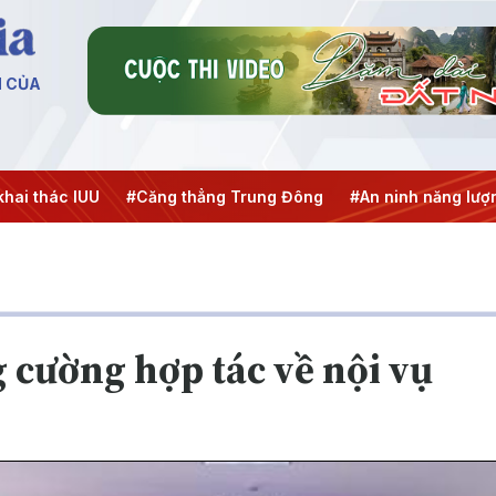
N CỦA
i thác IUU
#Căng thẳng Trung Đông
#An ninh năng lượng
 cường hợp tác về nội vụ