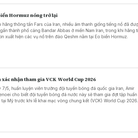
biển Hormuz nóng trở lại
 hãng thông tấn Fars của Iran, nhiều âm thanh giống tiếng nổ đã đư
 gần thành phố cảng Bandar Abbas ở miền Nam Iran, trong khi hãng t
tin xuất hiện các vụ nổ trên đảo Qeshm nằm tại Eo biển Hormuz.
n xác nhận tham gia VCK World Cup 2026
 7/5, huấn luyện viên trưởng đội tuyển bóng đá quốc gia Iran, Amir
enoei cho biết đội tuyển bóng đá nước này sẽ tham gia đợt tập huấn
 tại Mỹ trước khi lễ khai mạc vòng chung kết (VCK) World Cup 2026