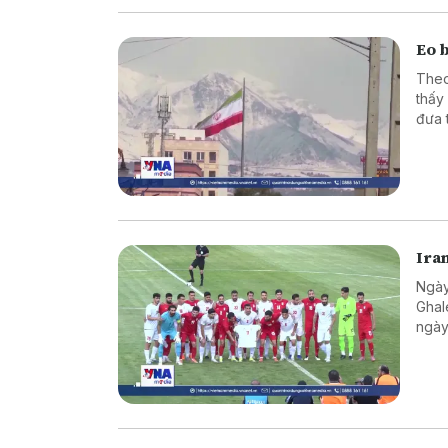
Eo 
Theo
thấy
đưa 
Ira
Ngày
Ghal
ngày