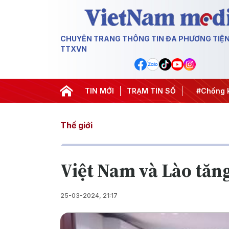
CHUYÊN TRANG THÔNG TIN ĐA PHƯƠNG TIỆ
TTXVN
t thành hành động
#Chiến dịch 500 ngày đêm
TIN MỚI
TRẠM TIN SỐ
#Chống kha
Thế giới
Việt Nam và Lào tăng
25-03-2024, 21:17