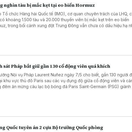
g nghìn tàu bị mắc kẹt tại eo biển Hormuz
 Tổ chức Hàng hải Quốc tế (IMO), cơ quan chuyên trách của LHQ, c
 có khoảng 1.500 tàu và 20.000 thuyền viên bị mắc kẹt trên eo biển
uz, trong bối cảnh xung đột Trung Đông vẫn chưa có dấu hiệu hạ nh
 sát Pháp bắt giữ gần 130 cổ động viên quá khích
rưởng Nội vụ Pháp Laurent Nuñez ngày 7/5 cho biết, gần 130 người đa
tại khu vực thủ đô Paris sau các vụ đụng độ giữa cổ động viên và cả
g đêm ăn mừng câu lạc bộ bóng đá Paris Saint-Germain (PSG) giành
chung kết UEFA Champions League mùa giải 2025 - 2026.
ng Quốc tuyên án 2 cựu Bộ trưởng Quốc phòng