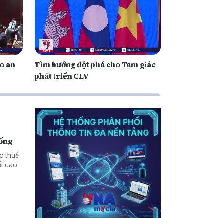
o an
Tìm hướng đột phá cho Tam giác
phát triển CLV
hống
c thuế
i cao