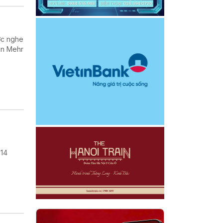
ợc nghe
in Mehr
 14
.