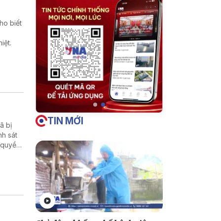
ho biết
iệt.
TIN MỚI
̃ bị
nh sát
 quyền