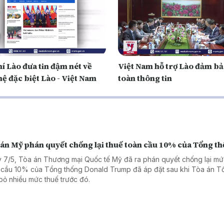
í Lào đưa tin đậm nét về
Việt Nam hỗ trợ Lào đảm bả
ệ đặc biệt Lào - Việt Nam
toàn thông tin
 án Mỹ phán quyết chống lại thuế toàn cầu 10% của Tổng t
 7/5, Tòa án Thương mại Quốc tế Mỹ đã ra phán quyết chống lại mứ
 cầu 10% của Tổng thống Donald Trump đã áp đặt sau khi Tòa án Tố
bỏ nhiều mức thuế trước đó.