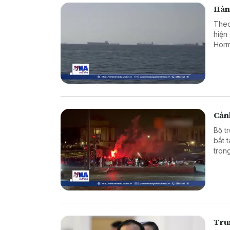
Hàn
Theo
hiện
Horm
Cảnh
Bộ t
bắt 
tron
vào 
Tru