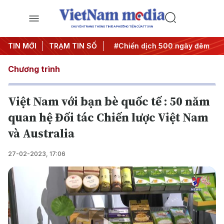
CHUYÊN TRANG THÔNG TIN ĐA PHƯƠNG TIỆN CỦA TTXVN
Nghị quyết thành hành động
TIN MỚI
TRẠM TIN SỐ
#Chiến dịch 500 ngày đêm
#
Chương trình
Việt Nam với bạn bè quốc tế : 50 năm
quan hệ Đối tác Chiến lược Việt Nam
và Australia
27-02-2023, 17:06