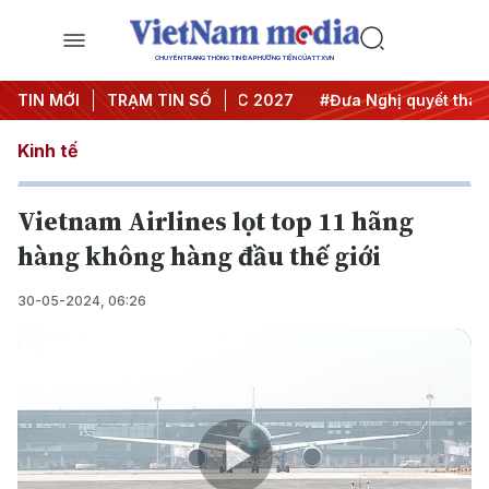
CHUYÊN TRANG THÔNG TIN ĐA PHƯƠNG TIỆN CỦA TTXVN
 nghị Trung ương 3
TIN MỚI
TRẠM TIN SỐ
#APEC 2027
#Đưa Nghị quyết thành h
Kinh tế
Vietnam Airlines lọt top 11 hãng
hàng không hàng đầu thế giới
30-05-2024, 06:26