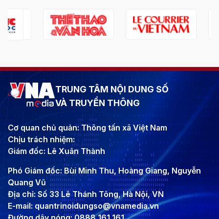
TRUNG TÂM NỘI DUNG SỐ
VÀ TRUYỀN THÔNG
Cơ quan chủ quản: Thông tấn xã Việt Nam
Chịu trách nhiệm:
Giám đốc: Lê Xuân Thành
Phó Giám đốc: Bùi Minh Thu, Hoàng Giang, Nguyễn
Quang Vũ
Địa chỉ: Số 33 Lê Thánh Tông, Hà Nội, VN
E-mail: quantrinoidungso@vnamedia.vn
Đường dây nóng: 0888 161 161