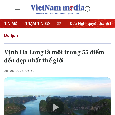
CHUYÊN TRANG THÔNG TIN ĐA PHƯƠNG TIỆN CỦA TTXVN
hị Trung ương 3
TIN MỚI
TRẠM TIN SỐ
#APEC 2027
#Đưa Nghị quyết thành hành
Du lịch
Vịnh Hạ Long là một trong 55 điểm
đến đẹp nhất thế giới
28-05-2024, 06:52