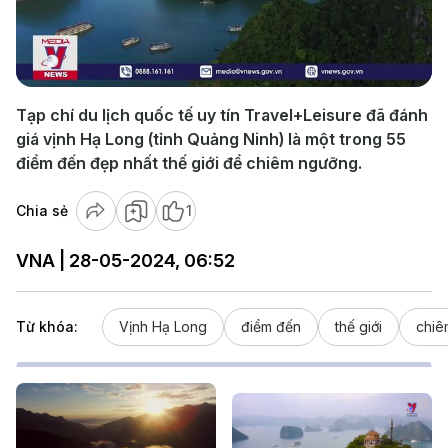
Play
Video
Tạp chí du lịch quốc tế uy tín Travel+Leisure đã đánh
giá vịnh Hạ Long (tỉnh Quảng Ninh) là một trong 55
điểm đến đẹp nhất thế giới để chiêm ngưỡng.
Chia sẻ
1
VNA | 28-05-2024, 06:52
Từ khóa:
Vịnh Hạ Long
điểm đến
thế giới
chiê