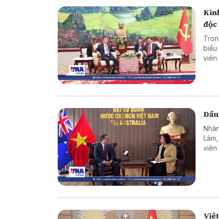
Kinh
độc 
Tron
biểu
viên
đoàn
Thon
Dấu
Nhân
Lâm,
viên
hơn 
như c
Việt