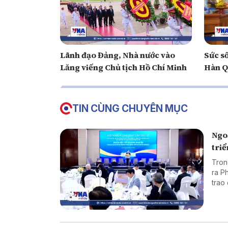
Lãnh đạo Đảng, Nhà nước vào
Sức số
Lăng viếng Chủ tịch Hồ Chí Minh
Hàn Q
TIN CÙNG CHUYÊN MỤC
Ngo
tri
Tron
ra P
trao
ngoạ