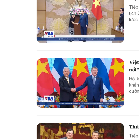
Tiếp
tịch
lược
hợp 
Việt
nối
Hội 
khẳn
cườn
song
Thủ 
Tiếp