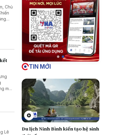
am, Chủ
Chiến
rộng
 kết
TIN MỚI
Hưng
g
ng mại
Du lịch Ninh Bình kiến tạo hệ sinh
ng Lê