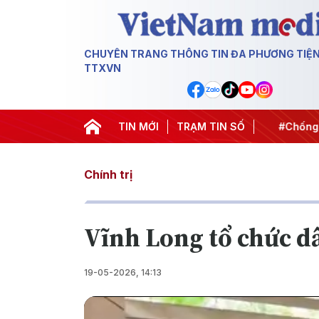
CHUYÊN TRANG THÔNG TIN ĐA PHƯƠNG TIỆ
TTXVN
t thành hành động
#Chiến dịch 500 ngày đêm
TIN MỚI
TRẠM TIN SỐ
#Chống kha
Chính trị
Vĩnh Long tổ chức d
19-05-2026, 14:13