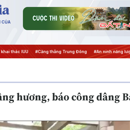
N CỦA
i thác IUU
#Căng thẳng Trung Đông
#An ninh năng lượng
âng hương, báo công dâng B