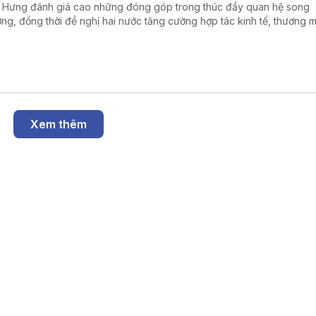
 Hưng đánh giá cao những đóng góp trong thúc đẩy quan hệ song
ng, đồng thời đề nghị hai nước tăng cường hợp tác kinh tế, thương m
à triển khai hiệu quả quan hệ Đối tác Chiến lược toàn diện.
Xem thêm