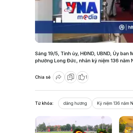
Sáng 19/5, Tỉnh ủy, HĐND, UBND, Ủy ban M
phường Long Đức, nhân kỷ niệm 136 năm N
Chia sẻ
1
Từ khóa:
dâng hương
Kỷ niệm 136 năm N