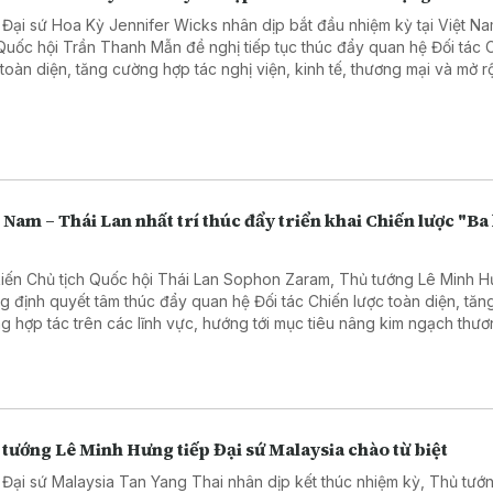
 Đại sứ Hoa Kỳ Jennifer Wicks nhân dịp bắt đầu nhiệm kỳ tại Việt N
 Quốc hội Trần Thanh Mẫn đề nghị tiếp tục thúc đẩy quan hệ Đối tác 
 toàn diện, tăng cường hợp tác nghị viện, kinh tế, thương mại và mở 
tác trong các lĩnh vực công nghệ cao, chuyển đổi số, năng lượng.
 Nam – Thái Lan nhất trí thúc đẩy triển khai Chiến lược "Ba
"
kiến Chủ tịch Quốc hội Thái Lan Sophon Zaram, Thủ tướng Lê Minh 
g định quyết tâm thúc đẩy quan hệ Đối tác Chiến lược toàn diện, tăn
g hợp tác trên các lĩnh vực, hướng tới mục tiêu nâng kim ngạch thươ
 phương lên 25 tỷ USD và mở rộng kết nối giữa hai nước.
tướng Lê Minh Hưng tiếp Đại sứ Malaysia chào từ biệt
 Đại sứ Malaysia Tan Yang Thai nhân dịp kết thúc nhiệm kỳ, Thủ tướ