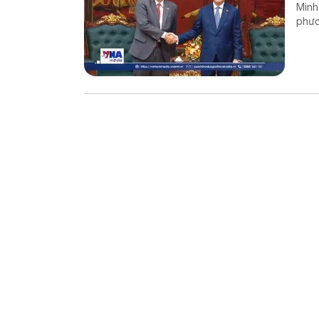
Minh
phươ
tư v