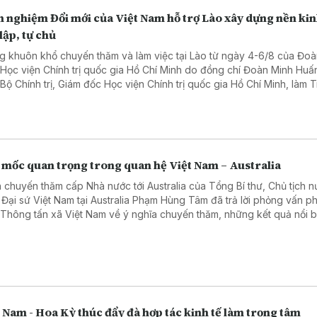
 nghiệm Đổi mới của Việt Nam hỗ trợ Lào xây dựng nền kin
lập, tự chủ
g khuôn khổ chuyến thăm và làm việc tại Lào từ ngày 4-6/8 của Đoà
 Học viện Chính trị quốc gia Hồ Chí Minh do đồng chí Đoàn Minh Huấ
 Bộ Chính trị, Giám đốc Học viện Chính trị quốc gia Hồ Chí Minh, làm 
, ngày 06/8, Đoàn đã đến chào xã giao Tổng Bí thư, Chủ tịch nước 
gloun Sisoulith và Thủ tướng Chính phủ Lào Sonexay Siphandone.
 mốc quan trọng trong quan hệ Việt Nam – Australia
 chuyến thăm cấp Nhà nước tới Australia của Tổng Bí thư, Chủ tịch 
 Đại sứ Việt Nam tại Australia Phạm Hùng Tâm đã trả lời phỏng vấn 
 Thông tấn xã Việt Nam về ý nghĩa chuyến thăm, những kết quả nổi b
hai năm hai nước nâng cấp quan hệ lên Đối tác Chiến lược Toàn diện
ác lĩnh vực có thể tạo đột phá trong thời gian tới.
 Nam - Hoa Kỳ thúc đẩy đà hợp tác kinh tế làm trọng tâm