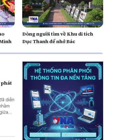
ào
Dòng người tìm về Khu di tích
 Minh
Dục Thanh để nhớ Bác
 phát
 đã diễn
 nhằm
 giữa