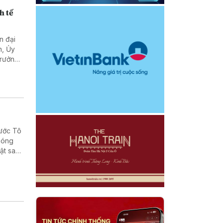
h tế
n đại
n, Ủy
Trưởng
Lào
nước Tô
phóng
ật sau
, cũng