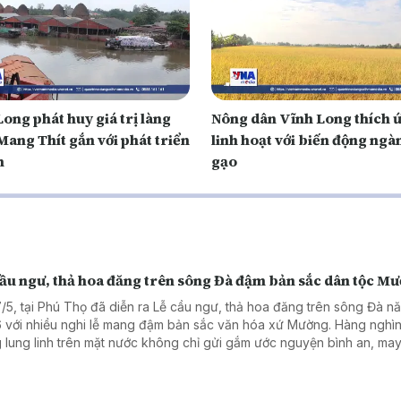
ong phát huy giá trị làng
Nông dân Vĩnh Long thích 
Mang Thít gắn với phát triển
linh hoạt với biến động ngà
h
gạo
cầu ngư, thả hoa đăng trên sông Đà đậm bản sắc dân tộc M
7/5, tại Phú Thọ đã diễn ra Lễ cầu ngư, thả hoa đăng trên sông Đà n
 với nhiều nghi lễ mang đậm bản sắc văn hóa xứ Mường. Hàng nghì
 lung linh trên mặt nước không chỉ gửi gắm ước nguyện bình an, ma
òn góp phần quảng bá văn hóa, du lịch vùng Tây Bắc tới du khách.