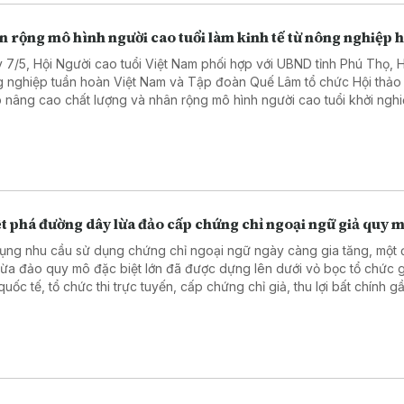
 rộng mô hình người cao tuổi làm kinh tế từ nông nghiệp 
 7/5, Hội Người cao tuổi Việt Nam phối hợp với UBND tỉnh Phú Thọ, H
 nghiệp tuần hoàn Việt Nam và Tập đoàn Quế Lâm tổ chức Hội thảo 
 nâng cao chất lượng và nhân rộng mô hình người cao tuổi khởi nghi
 từ sản xuất nông nghiệp hữu cơ tuần hoàn liên kết theo chuỗi giá trị
.
t phá đường dây lừa đảo cấp chứng chỉ ngoại ngữ giả quy m
dụng nhu cầu sử dụng chứng chỉ ngoại ngữ ngày càng gia tăng, một
lừa đảo quy mô đặc biệt lớn đã được dựng lên dưới vỏ bọc tổ chức 
quốc tế, tổ chức thi trực tuyến, cấp chứng chỉ giả, thu lợi bất chính 
ồng vừa bị Công an tỉnh Phú Thọ triệt phá.