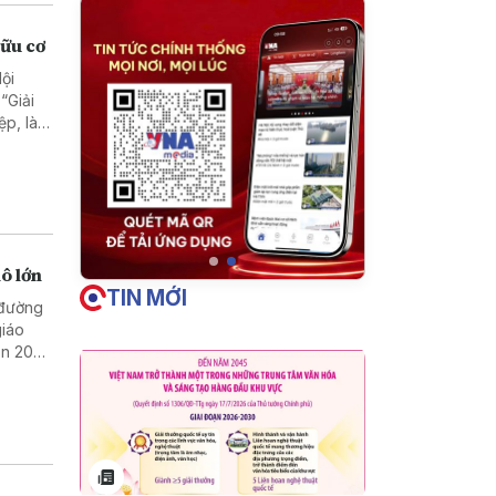
hữu cơ
ội
“Giải
ệp, làm
 Quế
ô lớn
TIN MỚI
 đường
giáo
gần 200