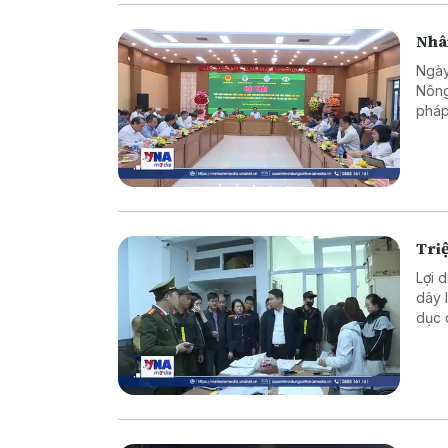
Nhân
Ngày
Nông
pháp
giàu
Lâm”
Triệ
Lợi 
dây 
dục 
tỷ đ