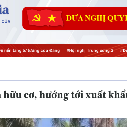
N CỦA
n tảng tư tưởng của Đảng
#Hội nghị Trung ương 3
#Đưa Ng
 hữu cơ, hướng tới xuất kh