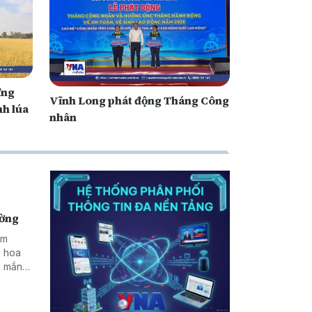
ứng
Vĩnh Long phát động Tháng Công
nh lúa
nhân
ường
ăm
n hoa
y mắn