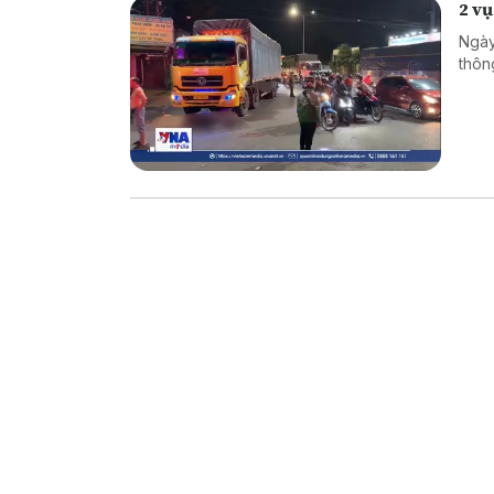
2 vụ
Ngày
thôn