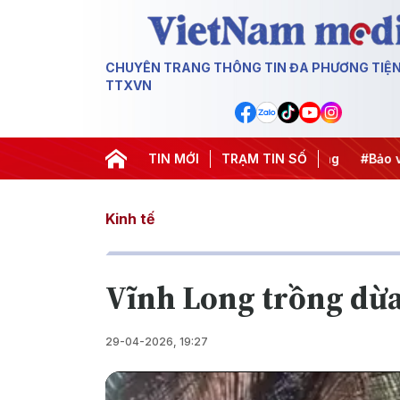
CHUYÊN TRANG THÔNG TIN ĐA PHƯƠNG TIỆ
TTXVN
#Căng thẳng Trung Đông
TIN MỚI
#An ninh năng lượng
TRẠM TIN SỐ
#Bảo vệ nề
Kinh tế
Vĩnh Long trồng dừa
29-04-2026, 19:27