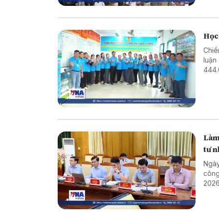
Học
Chiề
luận
444.
Dịp 
Làm 
tư 
Ngày
công
2026
năm 
sách
cả n