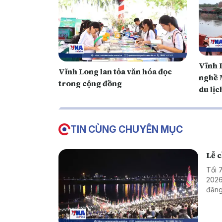
Vĩnh L
Vĩnh Long lan tỏa văn hóa đọc
nghề 
trong cộng đồng
du lịc
TIN CÙNG CHUYÊN MỤC
Lễ 
Tối 
2026
đăng
mà c