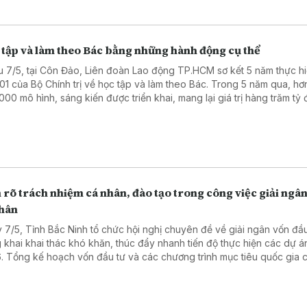
 tập và làm theo Bác bằng những hành động cụ thể
u 7/5, tại Côn Đảo, Liên đoàn Lao động TP.HCM sơ kết 5 năm thực hi
 01 của Bộ Chính trị về học tập và làm theo Bác. Trong 5 năm qua, hơ
000 mô hình, sáng kiến được triển khai, mang lại giá trị hàng trăm tỷ 
này, 40 tập thể và 109 cá nhân tiêu biểu được tuyên dương.
rõ trách nhiệm cá nhân, đào tạo trong công việc giải ngâ
nhân
 7/5, Tỉnh Bắc Ninh tổ chức hội nghị chuyên đề về giải ngân vốn đầu
 khai khai thác khó khăn, thúc đẩy nhanh tiến độ thực hiện các dự 
. Tổng kế hoạch vốn đầu tư và các chương trình mục tiêu quốc gia c
nay hơn 17.367 tỷ đồng. Tuy nhiên, đến hết tháng 4, toàn tỉnh mới giả
 đạt gần 1.513 tỷ đồng, đạt 9,11% kế hoạch, thấp hơn mức bình quân
ước.