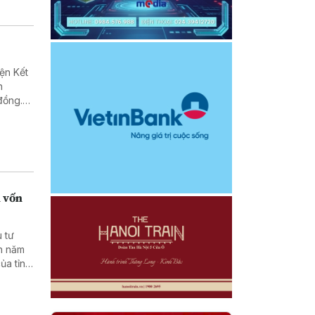
ện Kết
n
đồng.
n vốn
 tư
án năm
ủa tỉnh
i ngân
 chung