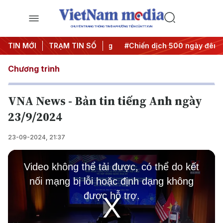
CHUYÊN TRANG THÔNG TIN ĐA PHƯƠNG TIỆN CỦA TTXVN
 Nghị quyết thành hành động
TIN MỚI
TRẠM TIN SỐ
#Chiến dịch 500 ngày đêm
Chương trình
VNA News - Bản tin tiếng Anh ngày
23/9/2024
23-09-2024, 21:37
This
is
Video không thể tải được, có thể do kết
a
modal
nối mạng bị lỗi hoặc định dạng không
window.
được hỗ trợ.