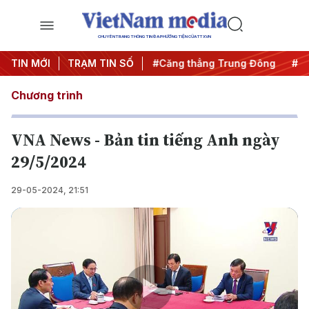
CHUYÊN TRANG THÔNG TIN ĐA PHƯƠNG TIỆN CỦA TTXVN
đêm
TIN MỚI
#Chống khai thác IUU
TRẠM TIN SỐ
#Căng thẳng Trung Đông
#An
Chương trình
VNA News - Bản tin tiếng Anh ngày
29/5/2024
29-05-2024, 21:51