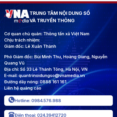
TRUNG TÂM NỘI DUNG SỐ
VÀ TRUYỀN THÔNG
Cơ quan chủ quản: Thông tấn xã Việt Nam
Chịu trách nhiệm:
Giám đốc: Lê Xuân Thành
Phó Giám đốc: Bùi Minh Thu, Hoàng Giang, Nguyễn
Quang Vũ
Địa chỉ: Số 33 Lê Thánh Tông, Hà Nội, VN
E-mail: quantrinoidungso@vnamedia.vn
Đường dây nóng: 0888 161 161
Liên hệ quảng cáo
Hotline: 0984.576.988
Điện thoại: 024.39412720