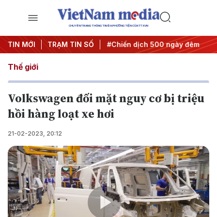
CHUYÊN TRANG THÔNG TIN ĐA PHƯƠNG TIỆN CỦA TTXVN
ghị quyết thành hành động
TIN MỚI
TRẠM TIN SỐ
#Chiến dịch 500 ngày đêm
#
Thế giới
Volkswagen đối mặt nguy cơ bị triệu
hồi hàng loạt xe hơi
21-02-2023, 20:12