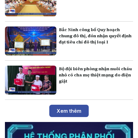
Bắc Ninh công bố Quy hoạch
chung đô thị, đón nhận quyết định
đạt tiêu chí đô thị loại I
Bộ đội biên phòng nhận nuôi cháu
nhỏ có cha mẹ thiệt mạng do điện
giật
Xem thêm