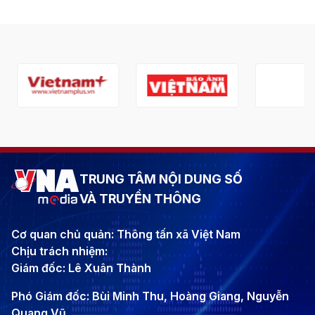
TRUNG TÂM NỘI DUNG SỐ
VÀ TRUYỀN THÔNG
Cơ quan chủ quản: Thông tấn xã Việt Nam
Chịu trách nhiệm:
Giám đốc: Lê Xuân Thành
Phó Giám đốc: Bùi Minh Thu, Hoàng Giang, Nguyễn
Quang Vũ