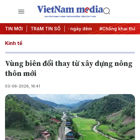
CHUYÊN TRANG THÔNG TIN ĐA PHƯƠNG TIỆN CỦA TTXVN
 động
TIN MỚI
#Chiến dịch 500 ngày đêm
TRẠM TIN SỐ
#Chống khai thác IUU
Kinh tế
Vùng biên đổi thay từ xây dựng nông
thôn mới
03-06-2026, 16:41