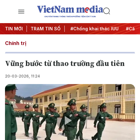
CHUYÊN TRANG THÔNG TIN ĐA PHƯƠNG TIỆN CỦA TTXVN
#Chiến dịch 500 ngày đêm
TIN MỚI
TRẠM TIN SỐ
#Chống khai thác IUU
#Căng 
Chính trị
Vững bước từ thao trường đầu tiên
20-03-2026, 11:24
Play