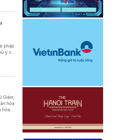
o
ải pháp
hú y và
chống
ử Giám,
văn hóa
n hóa
Tử
hòa xã