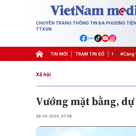
CHUYÊN TRANG THÔNG TIN ĐA PHƯƠNG TIỆ
TTXVN
hiến dịch 500 ngày đêm
TIN MỚI
#Chống khai thác IUU
TRẠM TIN SỐ
#Căng thẳ
Xã hội
Vướng mặt bằng, dự 
28-05-2024, 07:58