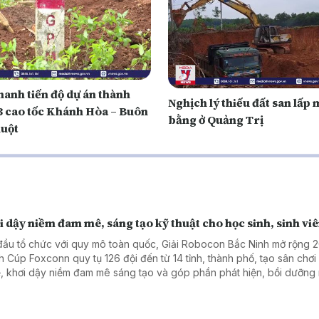
hanh tiến độ dự án thành
Nghịch lý thiếu đất san lấp 
3 cao tốc Khánh Hòa – Buôn
bằng ở Quảng Trị
uột
 dậy niềm đam mê, sáng tạo kỹ thuật cho học sinh, sinh vi
đầu tổ chức với quy mô toàn quốc, Giải Robocon Bắc Ninh mở rộng 
h Cúp Foxconn quy tụ 126 đội đến từ 14 tỉnh, thành phố, tạo sân chơ
, khơi dậy niềm đam mê sáng tạo và góp phần phát hiện, bồi dưỡng
 lực khoa học, công nghệ trẻ.