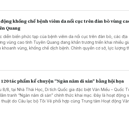
 động khống chế bệnh viêm da nổi cục trên đàn bò vùng ca
ên Quang
c diễn biến phức tạp của bệnh viêm da nổi cục trên đàn bò, các địa
ng vùng cao tỉnh Tuyên Quang đang khẩn trương triển khai nhiều gi
 khoanh vùng, khống chế dịch bệnh. Chính quyền cơ sở, lực lượng t
i chăn nuôi đều tập trung thực hiện đồng bộ các biện pháp phòng, 
 bảo vệ đàn gia súc và hạn chế thiệt hại về kinh tế.
 120 tác phẩm kể chuyện “Ngàn năm di sản” bằng hội họa
u 8/8, tại Nhà Thái Học, Di tích Quốc gia đặc biệt Văn Miếu – Quốc T
n lãm tranh “Ngàn năm di sản” chính thức khai mạc. Đây là hoạt động 
 thuật do Câu lạc bộ Tôi Vẽ phối hợp cùng Trung tâm Hoạt động Vă
 học Văn Miếu – Quốc Tử Giám tổ chức, chào mừng 950 năm Quốc 
 (1076–2026) và hướng tới kỷ niệm 81 năm Quốc khánh nước Cộng 
chủ nghĩa Việt Nam.