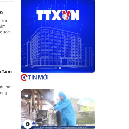
en
 lãm
hẩm
 được
Tây
 khách
nh Lâm
TIN MỚI
ẫu hài
lượng