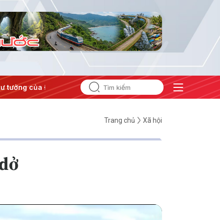
tưởng của Đảng
#Hội nghị Trung ương 3
Trang chủ
Xã hội
 dở