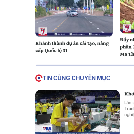
Đẩy n
Khánh thành dự án cải tạo, nâng
phần 
cấp Quốc lộ 31
Ma Th
TIN CÙNG CHUYÊN MỤC
Khơi
Lần 
Tran
nghệ
nhân