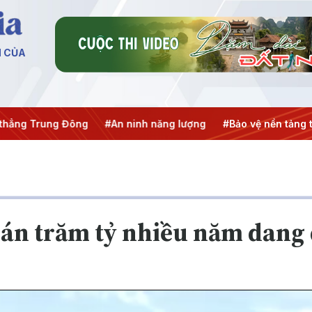
N CỦA
ng Trung Đông
#An ninh năng lượng
#Bảo vệ nền tảng tư 
án trăm tỷ nhiều năm dang