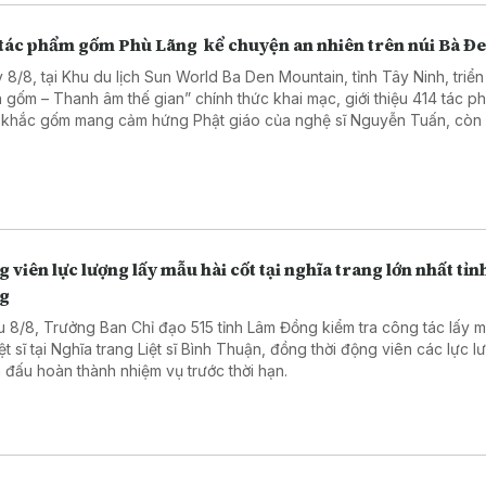
 tác phẩm gốm Phù Lãng kể chuyện an nhiên trên núi Bà Đ
 8/8, tại Khu du lịch Sun World Ba Den Mountain, tỉnh Tây Ninh, triển
h gốm – Thanh âm thế gian” chính thức khai mạc, giới thiệu 414 tác p
 khắc gốm mang cảm hứng Phật giáo của nghệ sĩ Nguyễn Tuấn, còn
 đến với tên gọi Tuấn Gốm. Sự kiện có sự tham dự của lãnh đạo tỉnh 
, các nghệ nhân làng nghề Phù Lãng, tỉnh Bắc Ninh và đông đảo du
g, ngoài nước.
 viên lực lượng lấy mẫu hài cốt tại nghĩa trang lớn nhất tỉ
g
u 8/8, Trưởng Ban Chỉ đạo 515 tỉnh Lâm Đồng kiểm tra công tác lấy m
iệt sĩ tại Nghĩa trang Liệt sĩ Bình Thuận, đồng thời động viên các lực 
 đấu hoàn thành nhiệm vụ trước thời hạn.