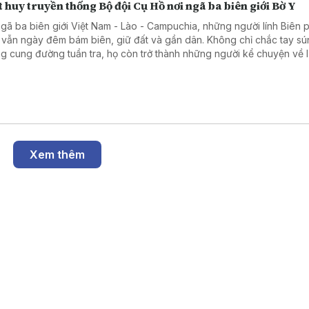
 huy truyền thống Bộ đội Cụ Hồ nơi ngã ba biên giới Bờ Y
ngã ba biên giới Việt Nam - Lào - Campuchia, những người lính Biên
 vẫn ngày đêm bám biên, giữ đất và gần dân. Không chỉ chắc tay sú
g cung đường tuần tra, họ còn trở thành những người kể chuyện về l
ầu nối gắn kết quân dân, góp phần vun đắp thế trận biên phòng toàn
 chắc nơi tuyến đầu Tổ quốc.
Xem thêm