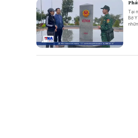
Phát
Tại 
Bờ Y
nhữn
là c
vững