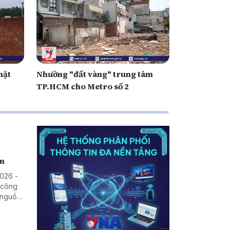
mặt
Nhường "đất vàng" trung tâm
TP.HCM cho Metro số 2
ên
2026 -
i công
 nguồn