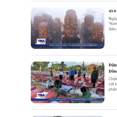
414
Ngày
“Kin
điêu
biết
Ninh
tron
Động
Đồn
Chiề
cốt l
phấn