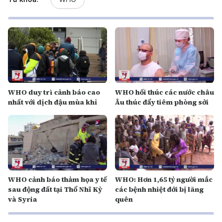
WHO duy trì cảnh báo cao
WHO hối thúc các nước châu
nhất với dịch đậu mùa khỉ
Âu thúc đẩy tiêm phòng sởi
WHO cảnh báo thảm họa y tế
WHO: Hơn 1,65 tỷ người mắc
sau động đất tại Thổ Nhĩ Kỳ
các bệnh nhiệt đới bị lãng
và Syria
quên