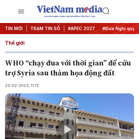
CHUYÊN TRANG THÔNG TIN ĐA PHƯƠNG TIỆN CỦA TTXVN
#Hội nghị Trung ương 3
TIN MỚI
TRẠM TIN SỐ
#APEC 2027
#Đưa Nghị quyết 
Thế giới
WHO “chạy đua với thời gian” để cứu
trợ Syria sau thảm họa động đất
23-02-2023, 11:13