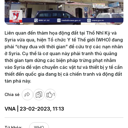
Play
Video
Liên quan đến thảm họa động đất tại Thổ Nhĩ Kỳ và
Syria vừa qua, hiện Tổ chức Y tế Thế giới (WHO) đang
phải “chạy đua với thời gian” để cứu trợ các nạn nhân
ở Syria. Cụ thể là cơ quan này phải tranh thủ quãng
thời gian tạm dừng các biện pháp trừng phạt nhằm
vào Syria để vận chuyển các vật tư và thiết bị y tế cần
thiết đến quốc gia đang bị cả chiến tranh và động đất
tàn phá này.
Chia sẻ
1
VNA | 23-02-2023, 11:13
Từ khóa:
WHO