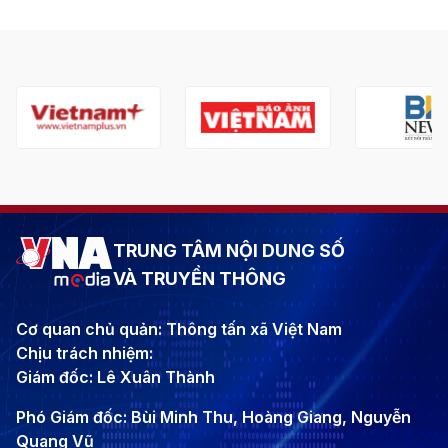
TRUNG TÂM NỘI DUNG SỐ
VÀ TRUYỀN THÔNG
Cơ quan chủ quản: Thông tấn xã Việt Nam
Chịu trách nhiệm:
Giám đốc: Lê Xuân Thành
Phó Giám đốc: Bùi Minh Thu, Hoàng Giang, Nguyễn
Quang Vũ