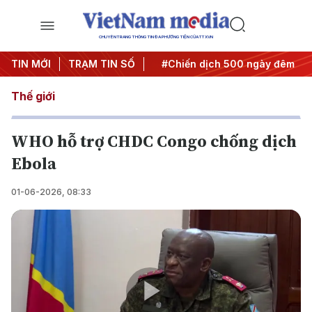
CHUYÊN TRANG THÔNG TIN ĐA PHƯƠNG TIỆN CỦA TTXVN
Nghị quyết thành hành động
TIN MỚI
TRẠM TIN SỐ
#Chiến dịch 500 ngày đêm
#
Thế giới
WHO hỗ trợ CHDC Congo chống dịch
Ebola
01-06-2026, 08:33