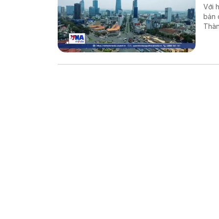
Với 
bản 
Thàn
lượn