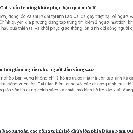
 Cai khẩn trương khắc phục hậu quả mưa lũ
ớn, dông lốc và sạt lở đất tại tỉnh Lào Cai đã gây thiệt hại về người và
 Chính quyền địa phương đang tập trung tìm kiếm 2 người mất tích, k
 hậu quả thiên tai và khôi phục giao thông, ổn định đời sống người d
m tựa giảm nghèo cho người dân vùng cao
 nghèo bền vững không chỉ là hỗ trợ trước mắt mà còn tạo sinh kế đ
chủ động vươn lên. Tại Điện Biên, cùng với các chương trình mục tiê
 nguồn vốn tín dụng chính sách và nhiều mô hình hỗ trợ sản xuất đang
h điểm tựa giúp hàng nghìn hộ nghèo, cận nghèo từng bước ổn định
.
 bảo an toàn các công trình hồ chứa lớn phía Đông Nam Q