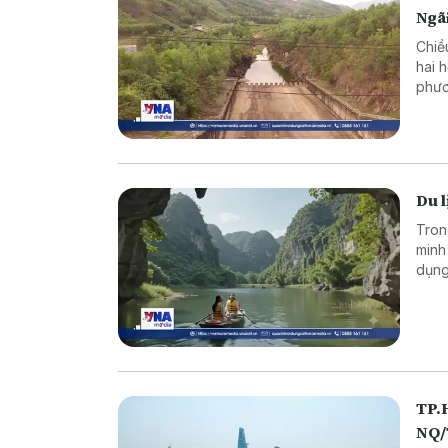
Ngã
Chiề
hai 
phươ
trìn
Du l
Tron
minh
dụng
và m
TP.H
NQ