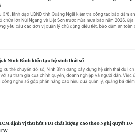
i
u 6/8, lãnh đạo UBND tỉnh Quảng Ngãi kiểm tra công tác bảo đảm an
hồ chứa lớn Núi Ngang và Liệt Sơn trước mùa mưa bão năm 2026. Địa
ng yêu cầu các đơn vị quản lý chủ động điều tiết, bảo đảm an toàn
h và ứng phó hiệu quả với các tình huống mưa lũ.
ịch Ninh Bình kiến tạo hệ sinh thái số
g xu thế chuyển đổi số, Ninh Bình đang xây dựng hệ sinh thái du lịch
 với sự tham gia của chính quyền, doanh nghiệp và người dân. Việc 
 công nghệ số góp phần nâng cao hiệu quả quản lý, quảng bá điểm
ang đến trải nghiệm thuận tiện hơn cho du khách.
CM định vị thu hút FDI chất lượng cao theo Nghị quyết 10-
/TW