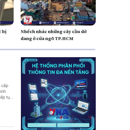
 bị
Nhếch nhác những cây cầu dở
dang ở cửa ngõ TP.HCM
g cấp
inh
iếp tục
âng cao