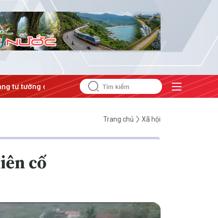
 tưởng của Đảng
#Hội nghị Trung ương 3
Trang chủ
Xã hội
iên cố