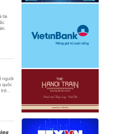
 tài
hắc
ân.
ể người
u quốc
 trở
 cuộc
uảng