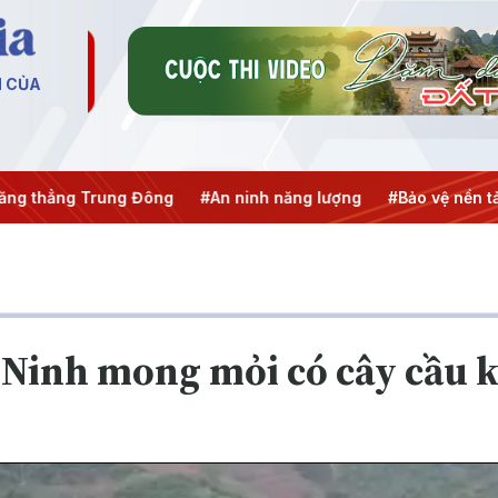
N CỦA
ẳng Trung Đông
#An ninh năng lượng
#Bảo vệ nền tảng tư
 Ninh mong mỏi có cây cầu k