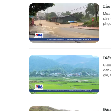
Lào
Mưa l
sản.
phục
Điể
Giảm
dân 
gia,
thàn
sống
Đảm