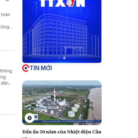
 toàn
 công
TIN MỚI
 thông
ứng
 đến
Dấu ấn 50 năm của Nhiệt điện Cần