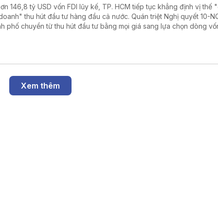
hơn 146,8 tỷ USD vốn FDI lũy kế, TP. HCM tiếp tục khẳng định vị thế "
doanh" thu hút đầu tư hàng đầu cả nước. Quán triệt Nghị quyết 10-
h phố chuyển từ thu hút đầu tư bằng mọi giá sang lựa chọn dòng vố
g cao, hướng tới phát triển xanh, số và bền vững.
Xem thêm