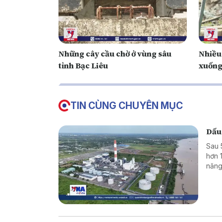
Những cây cầu chờ ở vùng sâu
Nhiều cây c
tỉnh Bạc Liêu
xuống
TIN CÙNG CHUYÊN MỤC
Dấu
Sau 
hơn 
năng
triể
hiệu