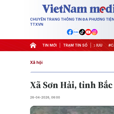
CHUYÊN TRANG THÔNG TIN ĐA PHƯƠNG TIỆ
TTXVN
Chiến dịch 500 ngày đêm
TIN MỚI
#Chống khai thác IUU
TRẠM TIN SỐ
#Căng th
Xã hội
Xã Sơn Hải, tỉnh Bắc
26-04-2026, 06:00