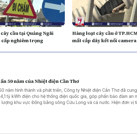
ầu tại Quảng Ngãi
Hàng loạt cây cầu ở TP.HCM
 cấp nghiêm trọng
mất cắp dây kết nối camera
 ấn 50 năm của Nhiệt điện Cần Thơ
50 năm hình thành và phát triển, Công ty Nhiệt điện Cần Thơ đã cun
14,1 tỷ kWh điện cho hệ thống điện quốc gia, góp phần bảo đảm an n
 lượng khu vực Đồng bằng sông Cửu Long và cả nước. Hiện đơn vị t
n khai chuyển đổi nhiên liệu Nhà máy Nhiệt điện Ô Môn I, hướng tới n
 quả sản xuất, kinh doanh.