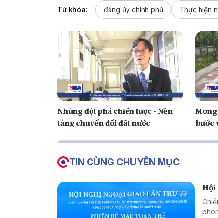
Từ khóa:
đảng ủy chính phủ
Thực hiện n
Những đột phá chiến lược - Nền
Mong 
tảng chuyển đổi đất nước
bước 
TIN CÙNG CHUYÊN MỤC
Hội 
Chiề
phon