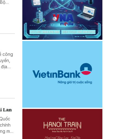
 Bộ
về công
uyền,
 địa
i Lan
h Quốc
 chính
ơng mại