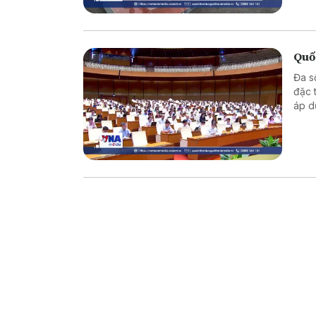
Quốc
Đa s
đặc 
áp d