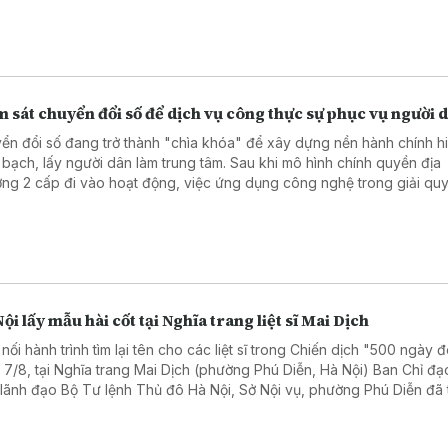
 sát chuyển đổi số để dịch vụ công thực sự phục vụ người 
ển đổi số đang trở thành "chìa khóa" để xây dựng nền hành chính hi
 bạch, lấy người dân làm trung tâm. Sau khi mô hình chính quyền địa
ng 2 cấp đi vào hoạt động, việc ứng dụng công nghệ trong giải quy
hành chính đã có nhiều chuyển biến tích cực. Tuy nhiên, để những kế
hực sự bền vững, cần nhìn thẳng vào những hạn chế tồn tại. Đó cũng
 của chương trình giám sát do Ủy ban MTTQ Việt Nam thành phố Hà Nộ
 tại 5 xã, phường trên địa bàn.
ội lấy mẫu hài cốt tại Nghĩa trang liệt sĩ Mai Dịch
 nối hành trình tìm lại tên cho các liệt sĩ trong Chiến dịch "500 ngày 
 7/8, tại Nghĩa trang Mai Dịch (phường Phú Diễn, Hà Nội) Ban Chỉ đạ
 lãnh đạo Bộ Tư lệnh Thủ đô Hà Nội, Sở Nội vụ, phường Phú Diễn đã
 dâng hương và triển khai lấy mẫu hài cốt liệt sĩ chưa xác định được 