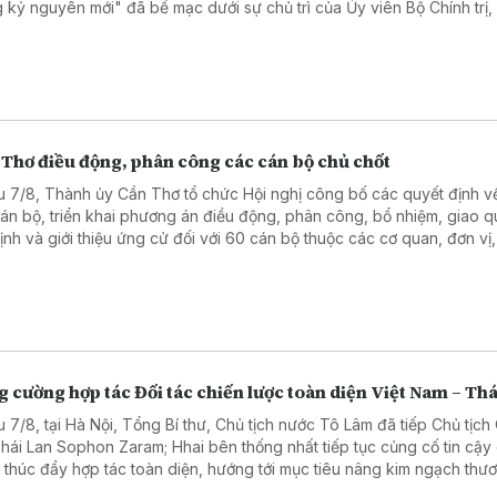
g kỷ nguyên mới" đã bế mạc dưới sự chủ trì của Ủy viên Bộ Chính trị,
ng Bộ Ngoại giao Lê Hoài Trung.
 Thơ điều động, phân công các cán bộ chủ chốt
u 7/8, Thành ủy Cần Thơ tổ chức Hội nghị công bố các quyết định 
cán bộ, triển khai phương án điều động, phân công, bổ nhiệm, giao q
định và giới thiệu ứng cử đối với 60 cán bộ thuộc các cơ quan, đơn vị,
ng của thành phố.
 cường hợp tác Đối tác chiến lược toàn diện Việt Nam – Thá
u 7/8, tại Hà Nội, Tổng Bí thư, Chủ tịch nước Tô Lâm đã tiếp Chủ tịc
Thái Lan Sophon Zaram; Hhai bên thống nhất tiếp tục củng cố tin cậy
và thúc đẩy hợp tác toàn diện, hướng tới mục tiêu nâng kim ngạch thư
 phương lên 25 tỷ USD.