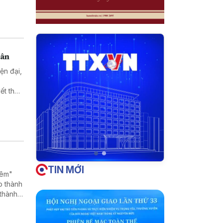
dân
ện đại,
ết thủ
t quả
 là mục
i triển
TIN MỚI
đêm"
o thành
 thành
thông