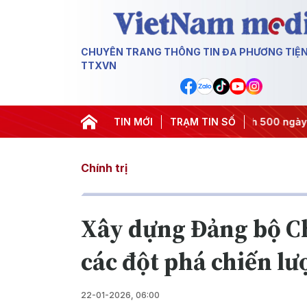
CHUYÊN TRANG THÔNG TIN ĐA PHƯƠNG TIỆ
TTXVN
ị quyết thành hành động
TIN MỚI
#Chiến dịch 500 ngày đêm
TRẠM TIN SỐ
#Chố
Chính trị
Xây dựng Đảng bộ Ch
các đột phá chiến lư
22-01-2026, 06:00