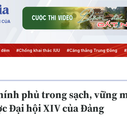
N CỦA
ng khai thác IUU
#Căng thẳng Trung Đông
#An ninh năng
ính phủ trong sạch, vững m
ợc Đại hội XIV của Đảng