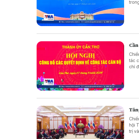
tron
trưở
Cần
Chiề
tác 
chỉ 
phươ
Tăng
Chiề
hội 
trị 
song