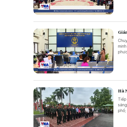
Giám
Chuy
minh
phươ
tục 
ấy t
tiêu
khai
Hà N
Tiếp
sáng
phố;
kính
tin.