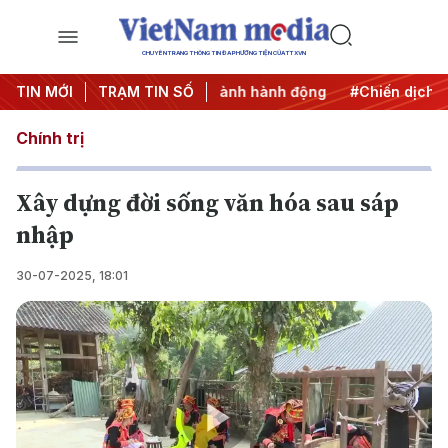
CHUYÊN TRANG THÔNG TIN ĐA PHƯƠNG TIỆN CỦA TTXVN
7
TIN MỚI
#Đưa Nghị quyết thành hành động
TRẠM TIN SỐ
#Chiến dịch 500 ngà
Chính trị
Xây dựng đời sống văn hóa sau sáp
nhập
30-07-2025, 18:01