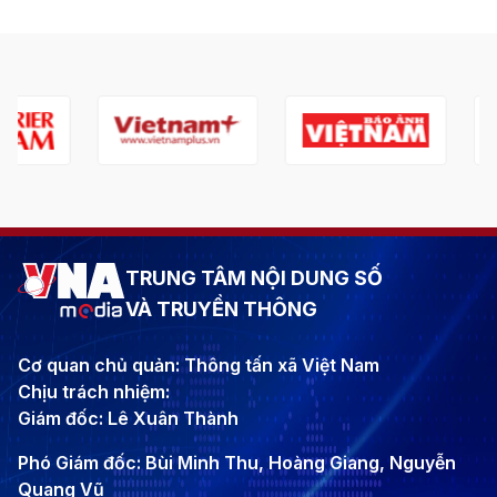
TRUNG TÂM NỘI DUNG SỐ
VÀ TRUYỀN THÔNG
Cơ quan chủ quản: Thông tấn xã Việt Nam
Chịu trách nhiệm:
Giám đốc: Lê Xuân Thành
Phó Giám đốc: Bùi Minh Thu, Hoàng Giang, Nguyễn
Quang Vũ