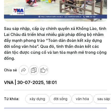
Play
Video
Sau sáp nhập, cấp ủy chính quyền xã Khổng Lào, tỉnh
Lai Châu đã triển khai nhiều giải pháp đồng bộ nhằm
đẩy mạnh phong trào “Toàn dân đoàn kết xây dựng
đời sống văn hóa”. Qua đó, tinh thần đoàn kết các
dân tộc được củng cố và lan tỏa mạnh mẽ trong cộng
đồng.
Chia sẻ
1
VNA | 30-07-2025, 18:01
Từ khóa:
xây dựng
đời sống
văn hóa
sau sáp