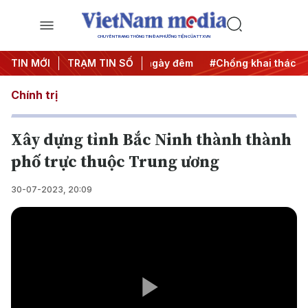
CHUYÊN TRANG THÔNG TIN ĐA PHƯƠNG TIỆN CỦA TTXVN
 động
TIN MỚI
#Chiến dịch 500 ngày đêm
TRẠM TIN SỐ
#Chống khai thác IUU
Chính trị
Xây dựng tỉnh Bắc Ninh thành thành
phố trực thuộc Trung ương
30-07-2023, 20:09