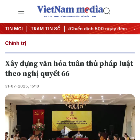
CHUYÊN TRANG THÔNG TIN ĐA PHƯƠNG TIỆN CỦA TTXVN
yết thành hành động
TIN MỚI
TRẠM TIN SỐ
#Chiến dịch 500 ngày đêm
#Chống k
Chính trị
Xây dựng văn hóa tuân thủ pháp luật
theo nghị quyết 66
31-07-2025, 15:10