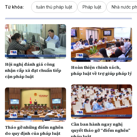
Từ khóa:
tuân thủ pháp luật
Pháp luật
Nhà nước p
Hội nghị đánh giá công
Hoàn thiện chính sách,
nhận cấp xã đạt chuẩn tiếp
pháp luật về trợ giúp pháp lý
cận pháp luật
Cần ban hành ngay nghị
Tháo gỡ những điểm nghẽn
quyết tháo gỡ “điểm nghẽn”
do quy định của pháp luật
pháp luật