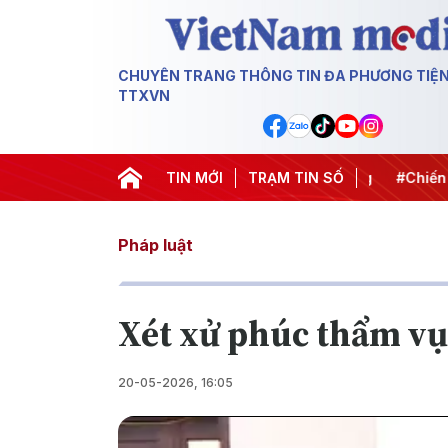
CHUYÊN TRANG THÔNG TIN ĐA PHƯƠNG TIỆ
TTXVN
#APEC 2027
#Đưa Nghị quyết thành hành động
TIN MỚI
TRẠM TIN SỐ
#Chiến dị
Pháp luật
Xét xử phúc thẩm vụ
20-05-2026, 16:05