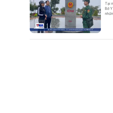
Tại 
Bờ Y
nhữn
là c
vững