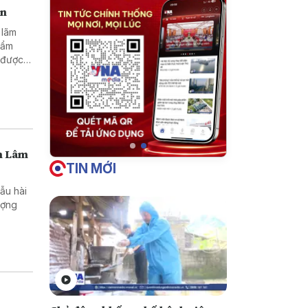
en
 lãm
hẩm
 được
Tây
 khách
nh Lâm
TIN MỚI
ẫu hài
lượng