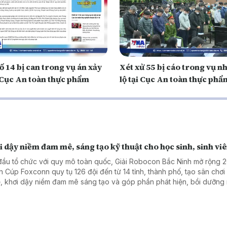
ố 14 bị can trong vụ án xảy
Xét xử 55 bị cáo trong vụ n
i Cục An toàn thực phẩm
lộ tại Cục An toàn thực phẩ
 dậy niềm đam mê, sáng tạo kỹ thuật cho học sinh, sinh vi
đầu tổ chức với quy mô toàn quốc, Giải Robocon Bắc Ninh mở rộng 
h Cúp Foxconn quy tụ 126 đội đến từ 14 tỉnh, thành phố, tạo sân chơ
, khơi dậy niềm đam mê sáng tạo và góp phần phát hiện, bồi dưỡng
 lực khoa học, công nghệ trẻ.