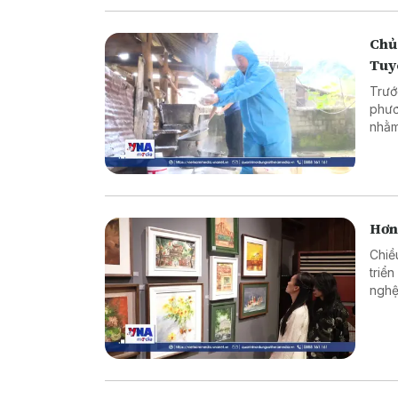
Chủ
Tuy
Trướ
phươ
nhằm
ngườ
dịch,
Hơn
Chiề
triể
nghệ
Khoa
Giám
hội 