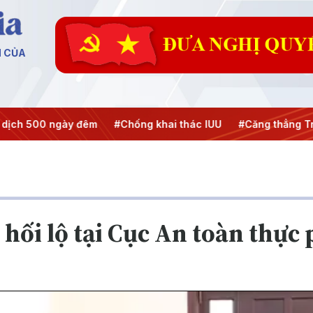
N CỦA
ch 500 ngày đêm
#Chống khai thác IUU
#Căng thẳng Trun
 hối lộ tại Cục An toàn thực