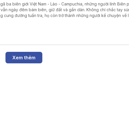
ngã ba biên giới Việt Nam - Lào - Campuchia, những người lính Biên
 vẫn ngày đêm bám biên, giữ đất và gần dân. Không chỉ chắc tay sú
g cung đường tuần tra, họ còn trở thành những người kể chuyện về l
ầu nối gắn kết quân dân, góp phần vun đắp thế trận biên phòng toàn
 chắc nơi tuyến đầu Tổ quốc.
Xem thêm