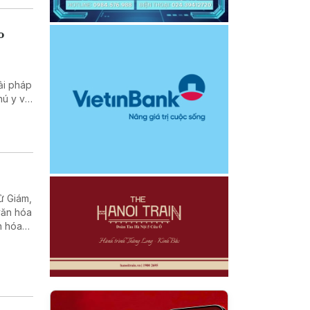
o
ải pháp
hú y và
chống
ử Giám,
văn hóa
n hóa
Tử
hòa xã