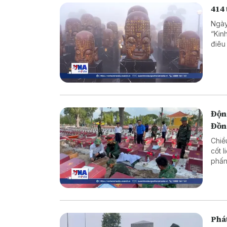
414
Ngày
“Kin
điêu
biết
Ninh
tron
Động
Đồn
Chiề
cốt l
phấn
Phát