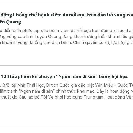
 động khống chế bệnh viêm da nổi cục trên đàn bò vùng ca
ên Quang
c diễn biến phức tạp của bệnh viêm da nổi cục trên đàn bò, các địa
ng vùng cao tỉnh Tuyên Quang đang khẩn trương triển khai nhiều gi
 khoanh vùng, khống chế dịch bệnh. Chính quyền cơ sở, lực lượng t
i chăn nuôi đều tập trung thực hiện đồng bộ các biện pháp phòng, 
 bảo vệ đàn gia súc và hạn chế thiệt hại về kinh tế.
 120 tác phẩm kể chuyện “Ngàn năm di sản” bằng hội họa
u 8/8, tại Nhà Thái Học, Di tích Quốc gia đặc biệt Văn Miếu – Quốc T
n lãm tranh “Ngàn năm di sản” chính thức khai mạc. Đây là hoạt động 
 thuật do Câu lạc bộ Tôi Vẽ phối hợp cùng Trung tâm Hoạt động Vă
 học Văn Miếu – Quốc Tử Giám tổ chức, chào mừng 950 năm Quốc 
 (1076–2026) và hướng tới kỷ niệm 81 năm Quốc khánh nước Cộng 
chủ nghĩa Việt Nam.