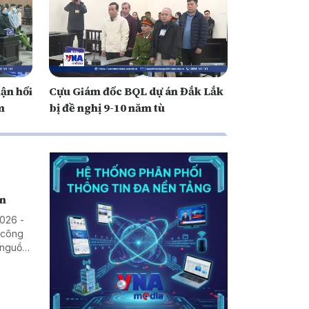
hận hối
Cựu Giám đốc BQL dự án Đắk Lắk
m
bị đề nghị 9-10 năm tù
ên
2026 -
i công
 nguồn