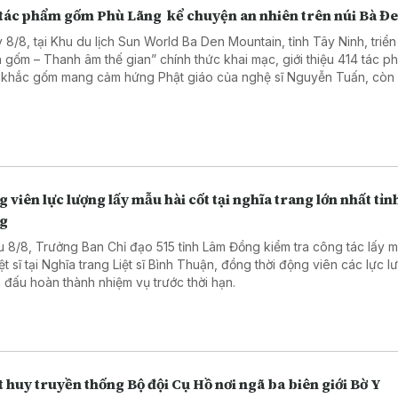
 tác phẩm gốm Phù Lãng kể chuyện an nhiên trên núi Bà Đ
 8/8, tại Khu du lịch Sun World Ba Den Mountain, tỉnh Tây Ninh, triển
h gốm – Thanh âm thế gian” chính thức khai mạc, giới thiệu 414 tác p
 khắc gốm mang cảm hứng Phật giáo của nghệ sĩ Nguyễn Tuấn, còn
 đến với tên gọi Tuấn Gốm. Sự kiện có sự tham dự của lãnh đạo tỉnh 
, các nghệ nhân làng nghề Phù Lãng, tỉnh Bắc Ninh và đông đảo du
g, ngoài nước.
 viên lực lượng lấy mẫu hài cốt tại nghĩa trang lớn nhất tỉ
g
u 8/8, Trưởng Ban Chỉ đạo 515 tỉnh Lâm Đồng kiểm tra công tác lấy m
iệt sĩ tại Nghĩa trang Liệt sĩ Bình Thuận, đồng thời động viên các lực 
 đấu hoàn thành nhiệm vụ trước thời hạn.
 huy truyền thống Bộ đội Cụ Hồ nơi ngã ba biên giới Bờ Y