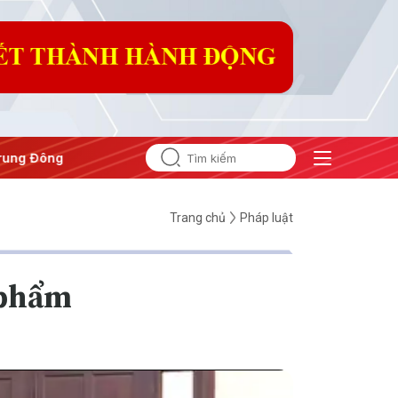
g Đông
#An ninh năng lượng
#Bảo vệ nền tảng tư tưởng củ
Trang chủ
Pháp luật
 phẩm