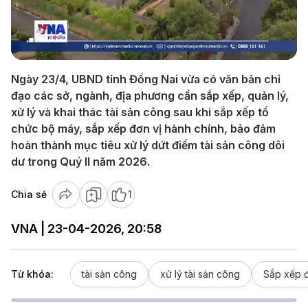
Play
Video
Ngày 23/4, UBND tỉnh Đồng Nai vừa có văn bản chỉ
đạo các sở, ngành, địa phương cần sắp xếp, quản lý,
xử lý và khai thác tài sản công sau khi sắp xếp tổ
chức bộ máy, sắp xếp đơn vị hành chính, bảo đảm
hoàn thành mục tiêu xử lý dứt điểm tài sản công dôi
dư trong Quý II năm 2026.
Chia sẻ
1
VNA | 23-04-2026, 20:58
Từ khóa:
tài sản công
xử lý tài sản công
Sắp xếp đ