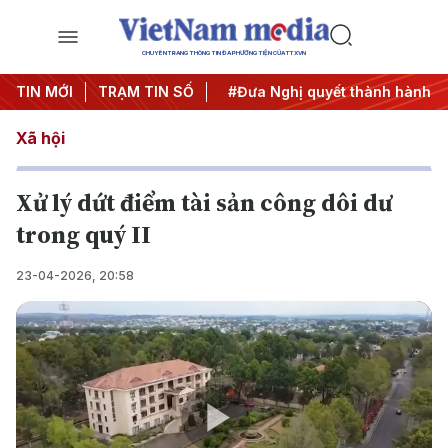
CHUYÊN TRANG THÔNG TIN ĐA PHƯƠNG TIỆN CỦA TTXVN
Trung ương 3
TIN MỚI
TRẠM TIN SỐ
#APEC 2027
#Đưa Nghị quyết thành hành đ
Xã hội
Xử lý dứt điểm tài sản công dôi dư
trong quý II
23-04-2026, 20:58