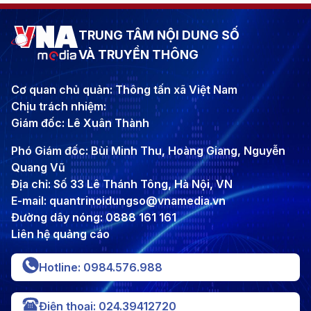
TRUNG TÂM NỘI DUNG SỐ
VÀ TRUYỀN THÔNG
Cơ quan chủ quản: Thông tấn xã Việt Nam
Chịu trách nhiệm:
Giám đốc: Lê Xuân Thành
Phó Giám đốc: Bùi Minh Thu, Hoàng Giang, Nguyễn
Quang Vũ
Địa chỉ: Số 33 Lê Thánh Tông, Hà Nội, VN
E-mail: quantrinoidungso@vnamedia.vn
Đường dây nóng: 0888 161 161
Liên hệ quảng cáo
Hotline: 0984.576.988
Điện thoại: 024.39412720