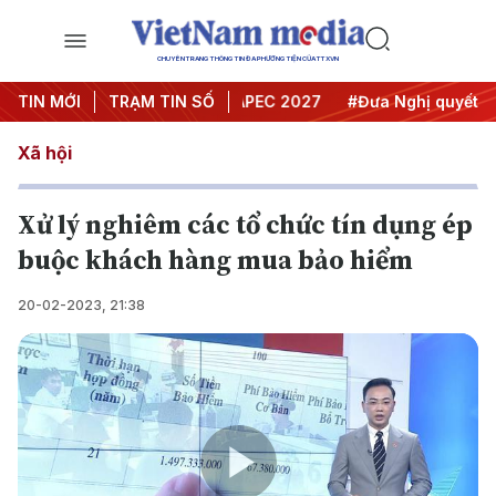
CHUYÊN TRANG THÔNG TIN ĐA PHƯƠNG TIỆN CỦA TTXVN
ội nghị Trung ương 3
TIN MỚI
TRẠM TIN SỐ
#APEC 2027
#Đưa Nghị quyết thành
Xã hội
Xử lý nghiêm các tổ chức tín dụng ép
buộc khách hàng mua bảo hiểm
20-02-2023, 21:38