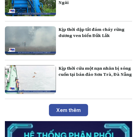
Ngãi
Kịp thời dập tắt đám cháy rừng
dương ven biển Đắk Lắk
Kịp thời cứu một nạn nhân bị sóng
cuốn tại bán đảo Sơn Trà, Đà Nẵng
Xem thêm