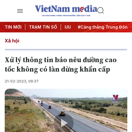
CHUYÊN TRANG THÔNG TIN ĐA PHƯƠNG TIỆN CỦA TTXVN
y đêm
TIN MỚI
#Chống khai thác IUU
TRẠM TIN SỐ
#Căng thẳng Trung Đông
Xã hội
Xử lý thông tin báo nêu đường cao
tốc không có làn dừng khẩn cấp
21-02-2023, 09:37