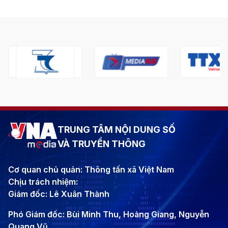
TRUNG TÂM NỘI DUNG SỐ
VÀ TRUYỀN THÔNG
Cơ quan chủ quản: Thông tấn xã Việt Nam
Chịu trách nhiệm:
Giám đốc: Lê Xuân Thành
Phó Giám đốc: Bùi Minh Thu, Hoàng Giang, Nguyễn
Quang Vũ