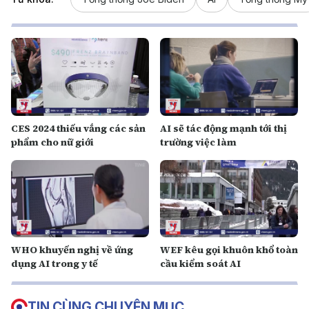
CES 2024 thiếu vắng các sản
AI sẽ tác động mạnh tới thị
phẩm cho nữ giới
trường việc làm
WHO khuyến nghị về ứng
WEF kêu gọi khuôn khổ toàn
dụng AI trong y tế
cầu kiểm soát AI
TIN CÙNG CHUYÊN MỤC