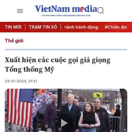
CHUYÊN TRANG THÔNG TIN ĐA PHƯƠNG TIỆN CỦA TTXVN
7
TIN MỚI
#Đưa Nghị quyết thành hành động
TRẠM TIN SỐ
#Chiến dịch 500 ngà
Thế giới
Xuất hiện các cuộc gọi giả giọng
Tổng thống Mỹ
23-01-2024, 21:31