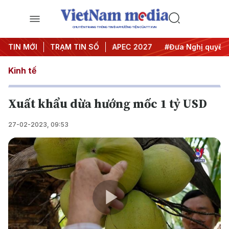
CHUYÊN TRANG THÔNG TIN ĐA PHƯƠNG TIỆN CỦA TTXVN
Hội nghị Trung ương 3
TIN MỚI
TRẠM TIN SỐ
#APEC 2027
#Đưa Nghị quyết thà
Kinh tế
Xuất khẩu dừa hướng mốc 1 tỷ USD
27-02-2023, 09:53
Play