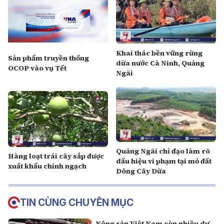
Khai thác bền vững rừng
Sản phẩm truyền thống
dừa nước Cà Ninh, Quảng
OCOP vào vụ Tết
Ngãi
Quảng Ngãi chỉ đạo làm rõ
Hàng loạt trái cây sắp được
dấu hiệu vi phạm tại mỏ đất
xuất khẩu chính ngạch
Dông Cây Dừa
TIN CÙNG CHUYÊN MỤC
Nông sản Việt Nam còn nhiều dư