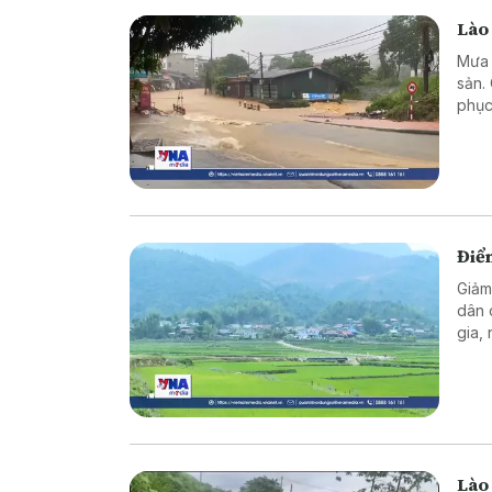
Lào
Mưa l
sản.
phục
Điể
Giảm
dân 
gia,
thàn
sống
Lào 