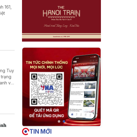
h 161,
iệt
ờng Tuy
 trạng
oanh và
ính
TIN MỚI