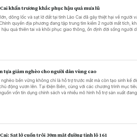
 Cai khẩn trương khắc phục hậu quả mưa lũ
ớn, dông lốc và sạt lở đất tại tỉnh Lào Cai đã gây thiệt hại về người và
 Chính quyền địa phương đang tập trung tìm kiếm 2 người mất tích, k
 hậu quả thiên tai và khôi phục giao thông, ổn định đời sống người d
m tựa giảm nghèo cho người dân vùng cao
 nghèo bền vững không chỉ là hỗ trợ trước mắt mà còn tạo sinh kế đ
chủ động vươn lên. Tại Điện Biên, cùng với các chương trình mục tiê
 nguồn vốn tín dụng chính sách và nhiều mô hình hỗ trợ sản xuất đang
h điểm tựa giúp hàng nghìn hộ nghèo, cận nghèo từng bước ổn định
.
Cai: Sạt lở cuốn trôi 30m mặt đường tỉnh lộ 161