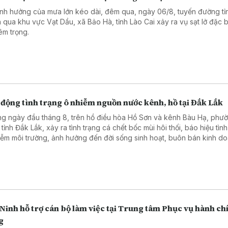
nh hưởng của mưa lớn kéo dài, đêm qua, ngày 06/8, tuyến đường tỉn
 qua khu vực Vạt Dầu, xã Bảo Hà, tỉnh Lào Cai xảy ra vụ sạt lở đặc b
êm trọng.
 động tình trạng ô nhiễm nguồn nước kênh, hồ tại Đắk Lắk
g ngày đầu tháng 8, trên hồ điều hòa Hồ Sơn và kênh Bàu Hạ, phư
tỉnh Đắk Lắk, xảy ra tình trạng cá chết bốc mùi hôi thối, báo hiệu tình
iễm môi trường, ảnh hưởng đến đời sống sinh hoạt, buôn bán kinh d
 ảnh du lịch địa phương.
Ninh hỗ trợ cán bộ làm việc tại Trung tâm Phục vụ hành ch
g