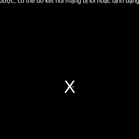
 được, có thể do kết nối mạng bị lỗi hoặc định dạn
Play
Video