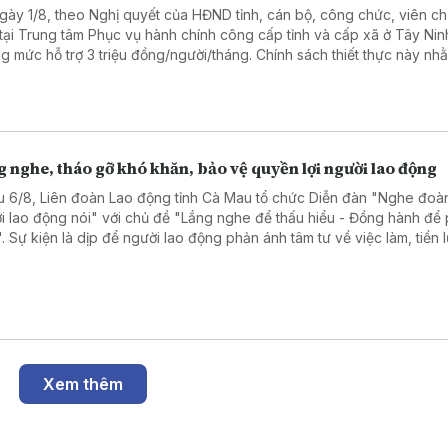
gày 1/8, theo Nghị quyết của HĐND tỉnh, cán bộ, công chức, viên c
 tại Trung tâm Phục vụ hành chính công cấp tỉnh và cấp xã ở Tây Ni
g mức hỗ trợ 3 triệu đồng/người/tháng. Chính sách thiết thực này nh
 viên đội ngũ nhân sự, nâng cao chất lượng phục vụ người dân và 
ệp.
 nghe, tháo gỡ khó khăn, bảo vệ quyền lợi người lao động
u 6/8, Liên đoàn Lao động tỉnh Cà Mau tổ chức Diễn đàn "Nghe đoàn
i lao động nói" với chủ đề "Lắng nghe để thấu hiểu - Đồng hành để 
n". Sự kiện là dịp để người lao động phản ánh tâm tư về việc làm, tiền
ình trạng nợ đọng bảo hiểm xã hội, qua đó lãnh đạo tỉnh và các sở n
tiếp đối thoại, tháo gỡ khó khăn.
Xem thêm