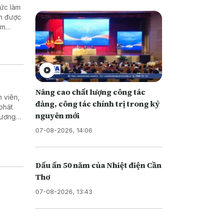
hức làm
nh được
ằm
doanh
Nâng cao chất lượng công tác
 viên,
đảng, công tác chính trị trong kỷ
phát
nguyên mới
 lương
gành
07-08-2026, 14:06
Dấu ấn 50 năm của Nhiệt điện Cần
Thơ
07-08-2026, 13:43