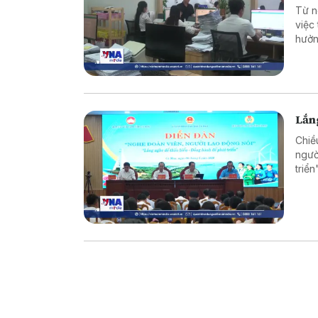
Từ n
việc
hưởn
động
nghi
Lắng
Chiề
ngườ
triể
và t
trực 