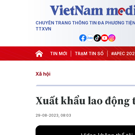
CHUYÊN TRANG THÔNG TIN ĐA PHƯƠNG TIỆ
TTXVN
#Hội nghị Trung ương 3
TIN MỚI
TRẠM TIN SỐ
#APEC 2027
Xã hội
Xuất khẩu lao động t
29-08-2023, 08:03
This
is