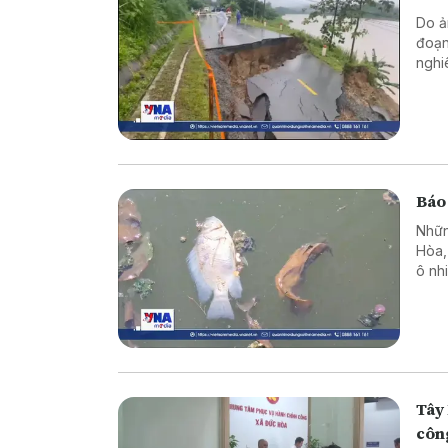
Do ả
đoạn
nghi
Báo
Nhữn
Hòa, 
ô nh
hình
Tây 
côn