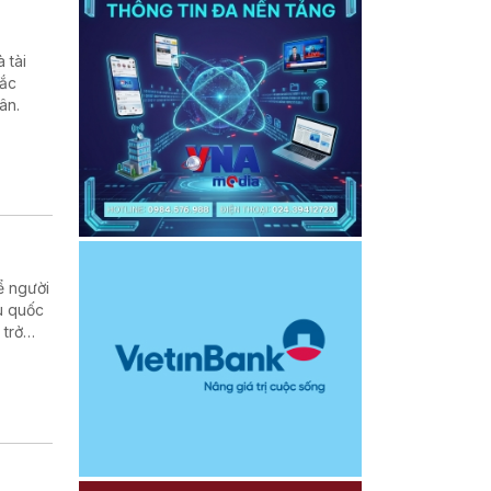
 tài
hắc
ân.
ể người
u quốc
 trở
 cuộc