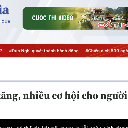
N CỦA
#Đưa Nghị quyết thành hành động
#Chiến dịch 500 ngày đê
ăng, nhiều cơ hội cho người