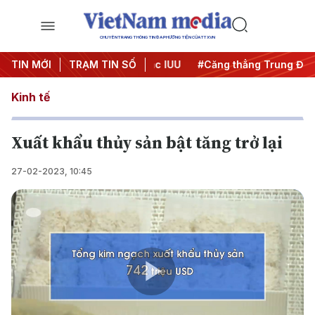
CHUYÊN TRANG THÔNG TIN ĐA PHƯƠNG TIỆN CỦA TTXVN
gày đêm
TIN MỚI
#Chống khai thác IUU
TRẠM TIN SỐ
#Căng thẳng Trung Đông
Kinh tế
Xuất khẩu thủy sản bật tăng trở lại
27-02-2023, 10:45
Play