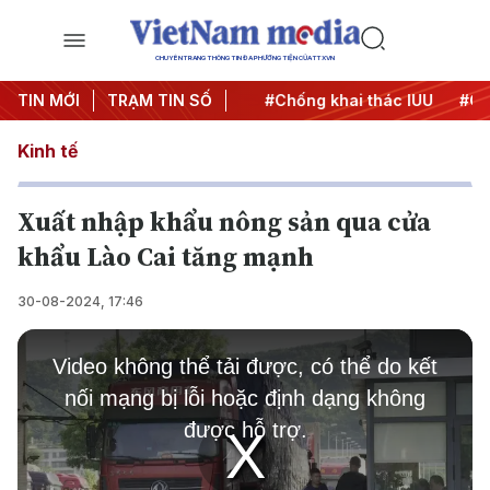
CHUYÊN TRANG THÔNG TIN ĐA PHƯƠNG TIỆN CỦA TTXVN
#Chiến dịch 500 ngày đêm
TIN MỚI
TRẠM TIN SỐ
#Chống khai thác IUU
#Căng
Kinh tế
Xuất nhập khẩu nông sản qua cửa
khẩu Lào Cai tăng mạnh
30-08-2024, 17:46
This
is
Video không thể tải được, có thể do kết
a
modal
nối mạng bị lỗi hoặc định dạng không
window.
được hỗ trợ.