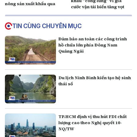
khẩu “còng lưng” vì giá
nông sản xuất khẩu qua
cước vận tải biển tăng vọt
TIN CÙNG CHUYÊN MỤC
Đảm bảo an toàn các công trình
hồ chứa lớn phía Đông Nam
Quảng Ngãi
Du lịch Ninh Bình kiến tạo hệ sinh
thái số
TP.HCM định vị thu hút FDI chất
lượng cao theo Nghị quyết 10-
NQ/TW