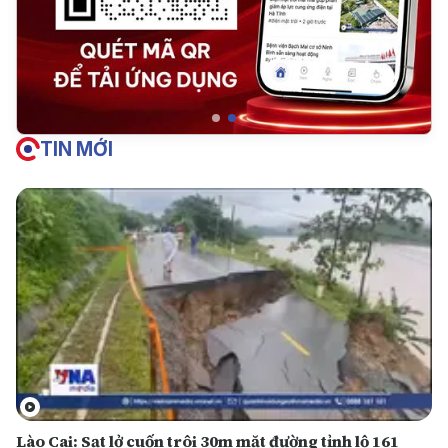
TIN MỚI
Lào Cai: Sạt lở cuốn trôi 30m mặt đường tỉnh lộ 161