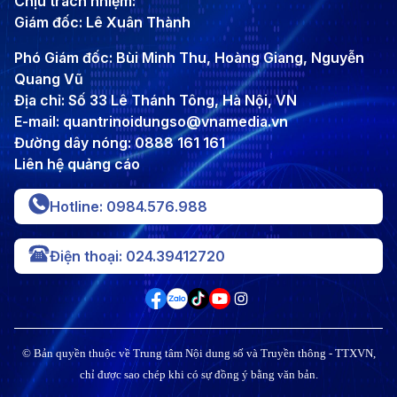
Chịu trách nhiệm:
Giám đốc: Lê Xuân Thành
Phó Giám đốc: Bùi Minh Thu, Hoàng Giang, Nguyễn
Quang Vũ
Địa chỉ: Số 33 Lê Thánh Tông, Hà Nội, VN
E-mail: quantrinoidungso@vnamedia.vn
Đường dây nóng: 0888 161 161
Liên hệ quảng cáo
Hotline: 0984.576.988
Điện thoại: 024.39412720
© Bản quyền thuộc về Trung tâm Nội dung số và Truyền thông - TTXVN,
chỉ được sao chép khi có sự đồng ý bằng văn bản.