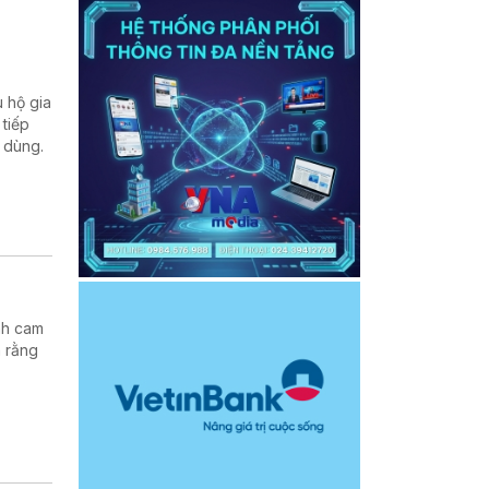
 hộ gia
 tiếp
u dùng.
nh cam
h rằng