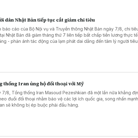
i dân Nhật Bản tiếp tục cắt giảm chi tiêu
 báo cáo của Bộ Nội vụ và Truyền thông Nhật Bản ngày 7/8, chi tiêu
tại Nhật Bản đã giảm tháng thứ 7 liên tiếp bất chấp tiền lương thực tế
tăng - phản ánh tác động của lạm phát dai dẳng đến tâm lý người tiê
 thống Iran ủng hộ đối thoại với Mỹ
 7/8, Tổng thống Iran Masoud Pezeshkian đã một lần nữa khẳng đị
theo đuổi đối thoại nhằm bảo vệ các lợi ích quốc gia, song nhấn mạn
an sẽ không bị ép buộc phải đầu hàng.