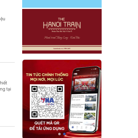
iệu
hiết
ng tại