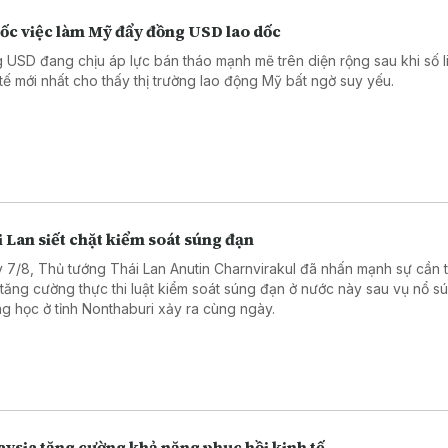
sốc việc làm Mỹ đẩy đồng USD lao dốc
 USD đang chịu áp lực bán tháo mạnh mẽ trên diện rộng sau khi số l
 tế mới nhất cho thấy thị trường lao động Mỹ bất ngờ suy yếu.
 Lan siết chặt kiểm soát súng đạn
 7/8, Thủ tướng Thái Lan Anutin Charnvirakul đã nhấn mạnh sự cần t
 tăng cường thực thi luật kiểm soát súng đạn ở nước này sau vụ nổ sú
ng học ở tỉnh Nonthaburi xảy ra cùng ngày.
ysia tăng cường khả năng phục hồi kinh tế