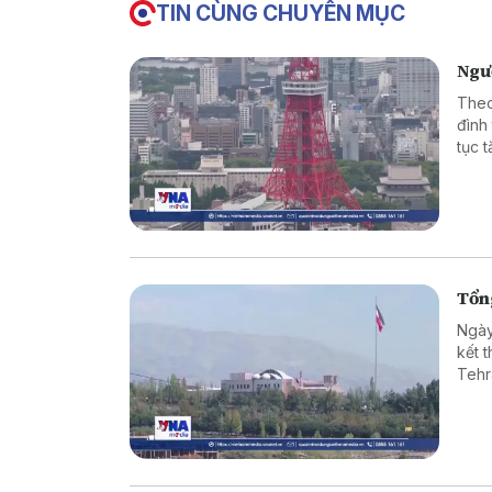
TIN CÙNG CHUYÊN MỤC
Ngườ
Theo
đình 
tục 
Tổng
Ngày
kết 
Tehr