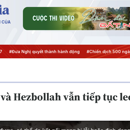
N CỦA
a Nghị quyết thành hành động
#Chiến dịch 500 ngày đêm
 và Hezbollah vẫn tiếp tục l