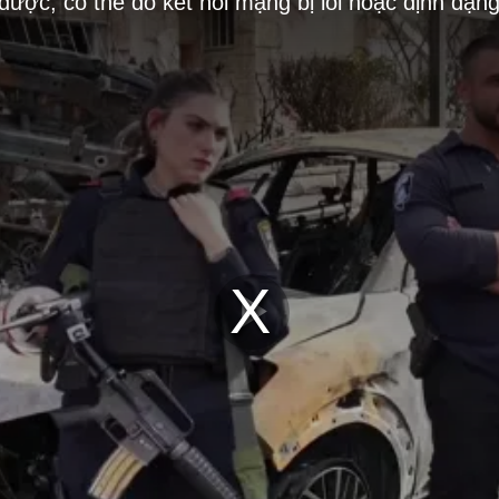
 được, có thể do kết nối mạng bị lỗi hoặc định dạn
Play
Video