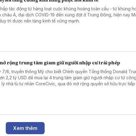
chấp tác động từ hàng loạt cuộc khủng hoảng toàn cầu - từ khủng ho
h châu Á, đại dịch COVID-19 đến xung đột ở Trung Đông, hiện nay M
duy trì được nền tảng kinh tế vững mạnh.
mở rộng trung tâm giam giữ người nhập cư trái phép
 7/8, truyền thông Mỹ cho biết Chính quyền Tổng thống Donald Tr
hơn 2,2 tỷ USD để mua lại 4 trung tâm giam giữ người nhập cư từ công
 lý nhà tù tư nhân CoreCivic, qua đó mở rộng quyền sở hữu trực tiếp
h phủ liên bang đối với hệ thống cơ sở giam giữ của Cơ quan Thực thi 
ải quan Mỹ (ICE) trong bối cảnh đẩy mạnh chiến dịch trục xuất ngườ
ất hợp pháp.
Xem thêm