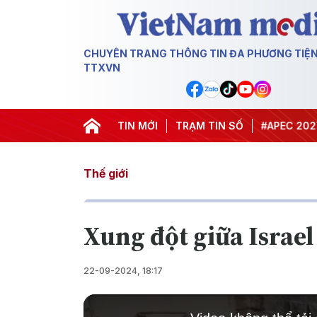
CHUYÊN TRANG THÔNG TIN ĐA PHƯƠNG TIỆ
TTXVN
#Hội nghị Trung ương 3
TIN MỚI
TRẠM TIN SỐ
#APEC 2027
#Đư
Thế giới
Xung đột giữa Israel
22-09-2024, 18:17
This
is