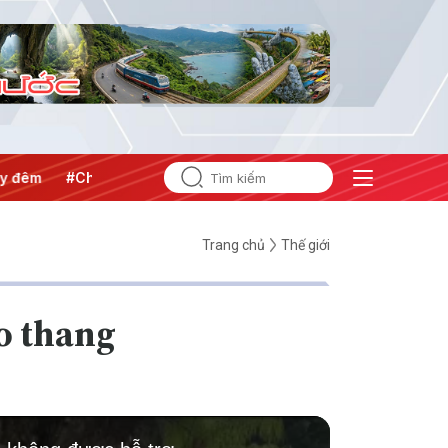
#Chống khai thác IUU
#Căng thẳng Trung Đông
#An nin
Trang chủ
Thế giới
eo thang