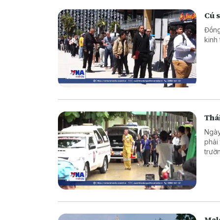
Cú 
Đồng
kinh
Thái
Ngày
phải
trườ
Mala