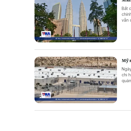
Bất 
chín
vẫn 
Mỹ 
Ngày
chi 
quản
chín
và H
cư b