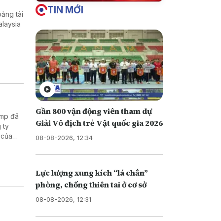
TIN MỚI
ảng tài
alaysia
Gần 800 vận động viên tham dự
ump đã
Giải Vô địch trẻ Vật quốc gia 2026
 ty
 của
08-08-2026, 12:34
Di trú
i nhập
Lực lượng xung kích “lá chắn”
phòng, chống thiên tai ở cơ sở
08-08-2026, 12:31