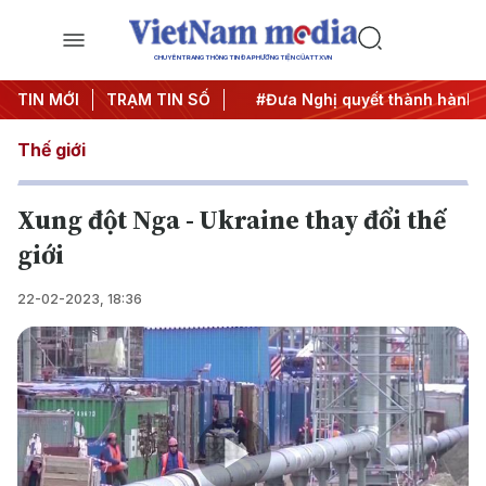
CHUYÊN TRANG THÔNG TIN ĐA PHƯƠNG TIỆN CỦA TTXVN
 Trung ương 3
TIN MỚI
TRẠM TIN SỐ
#APEC 2027
#Đưa Nghị quyết thành hành đ
Thế giới
Xung đột Nga - Ukraine thay đổi thế
giới
22-02-2023, 18:36