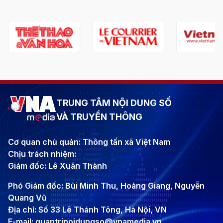
TRUNG TÂM NỘI DUNG SỐ
VÀ TRUYỀN THÔNG
Cơ quan chủ quản: Thông tấn xã Việt Nam
Chịu trách nhiệm:
Giám đốc: Lê Xuân Thành
Phó Giám đốc: Bùi Minh Thu, Hoàng Giang, Nguyễn
Quang Vũ
Địa chỉ: Số 33 Lê Thánh Tông, Hà Nội, VN
E-mail: quantrinoidungso@vnamedia.vn