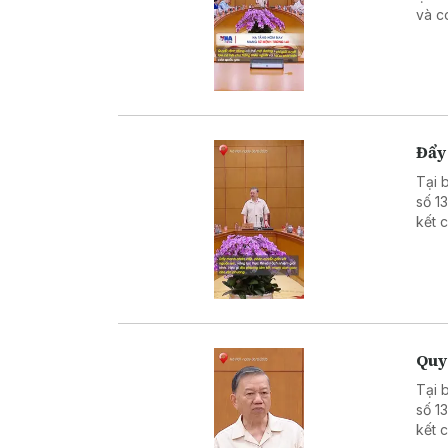
và c
cầu 
Nhà 
chốn
gánh
Đẩy
Tại 
số 1
kết 
theo
nguồ
lượn
vốn 
đẩy 
Q uy
Tại 
số 1
kết 