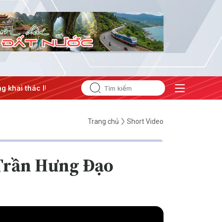
ai thác IUU
#Căng thẳng Trung Đông
#An ninh năng lượn
Trang chủ
Short Video
 Trần Hưng Đạo