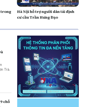
ư trong
Hà Nội hỗ trợ người dân tái định
cư cầu Trần Hưng Đạo
Đà
ạn
ơn Trà.
29 chỗ