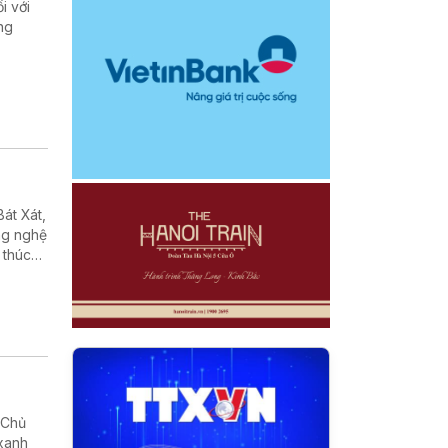
i với
ng
át Xát,
ng nghệ
 thúc
ng bước
 Chủ
 xanh