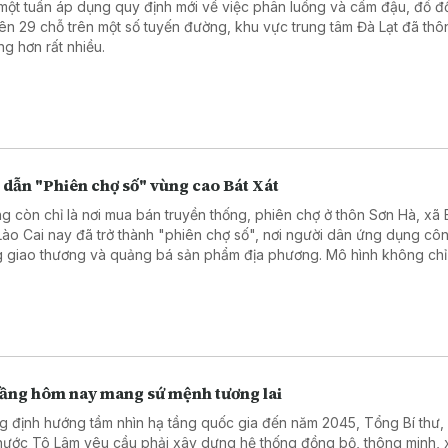
một tuần áp dụng quy định mới về việc phân luồng và cấm đậu, đổ đố
rên 29 chỗ trên một số tuyến đường, khu vực trung tâm Đà Lạt đã thô
ng hơn rất nhiều.
 dẫn "Phiên chợ số" vùng cao Bát Xát
g còn chỉ là nơi mua bán truyền thống, phiên chợ ở thôn Sơn Hà, xã B
 Lào Cai nay đã trở thành "phiên chợ số", nơi người dân ứng dụng cô
g giao thương và quảng bá sản phẩm địa phương. Mô hình không chỉ
chuyển đổi số ở vùng cao mà còn mở ra cơ hội phát triển kinh tế, từ
công nghệ đến gần hơn với đời sống của người dân.
tầng hôm nay mang sứ mệnh tương lai
g định hướng tầm nhìn hạ tầng quốc gia đến năm 2045, Tổng Bí thư,
 nước Tô Lâm yêu cầu phải xây dựng hệ thống đồng bộ, thông minh,