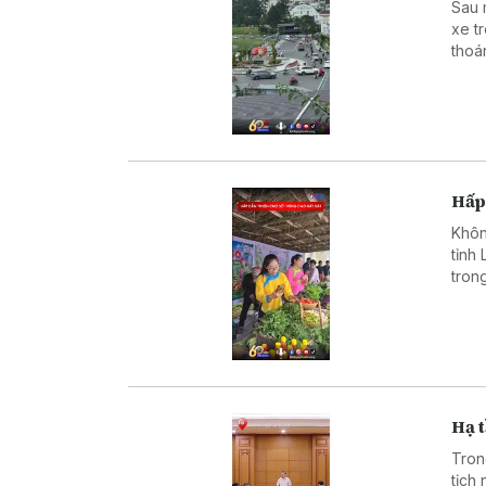
Sau 
xe t
thoá
Hấp
Khôn
tỉnh
tron
đẩy 
đưa 
Hạ 
Tron
tịch