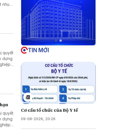
t nhu
Đảng và
nơi đến
 để lại
TIN MỚI
ị quyết
ây dựng
nghiệp
 tối đa
năng
t nguồn
 phải
 hạn
Cơ cấu tổ chức của Bộ Y tế
ị quyết
09-08-2026, 20:26
ây dựng
nghiệp