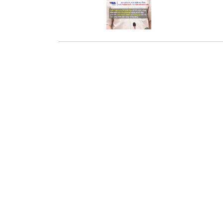
theo
mẽ c
đồng