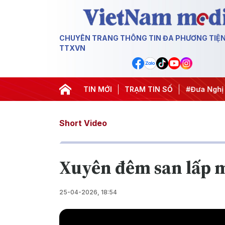
CHUYÊN TRANG THÔNG TIN ĐA PHƯƠNG TIỆ
TTXVN
#Hội nghị Trung ương 3
TIN MỚI
#APEC 2027
TRẠM TIN SỐ
#Đưa Nghị quy
Short Video
Xuyên đêm san lấp m
25-04-2026, 18:54