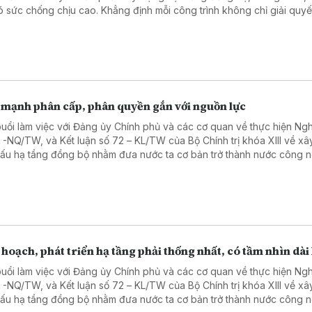
ó sức chống chịu cao. Khẳng định mỗi công trình không chỉ giải quyế
trước mắt mà còn mở ra không gian phát triển mới, Người đứng đầu 
nước nhấn mạnh việc đầu tư phải được lựa chọn đúng đắn, làm đến 
 để nâng tầm vị thế quốc gia, tuyệt đối tránh những quyết định sai lầm
 nặng và lãng phí nguồn lực.
 mạnh phân cấp, phân quyền gắn với nguồn lực
buổi làm việc với Đảng ủy Chính phủ và các cơ quan về thực hiện Ngh
3 -NQ/TW, và Kết luận số 72 – KL/TW của Bộ Chính trị khóa XIII về x
cấu hạ tầng đồng bộ nhằm đưa nước ta cơ bản trở thành nước công 
 hướng hiện đại, Tổng Bí thư, Chủ tịch nước Tô Lâm yêu cầu tập trung
n lực hoàn thiện đồng bộ hệ thống hạ tầng chiến lược (giao thông, 
g, số hóa). Nhấn mạnh đầu tư công phải mang tính dẫn dắt để thu hú
ngoài nhà nước. Người đứng đầu Đảng và Nhà nước đặc biệt chỉ đạo
mạnh phân cấp, phân quyền gắn với trách nhiệm giải trình.
 hoạch, phát triển hạ tầng phải thống nhất, có tầm nhìn dài
buổi làm việc với Đảng ủy Chính phủ và các cơ quan về thực hiện Ngh
3 -NQ/TW, và Kết luận số 72 – KL/TW của Bộ Chính trị khóa XIII về x
cấu hạ tầng đồng bộ nhằm đưa nước ta cơ bản trở thành nước công 