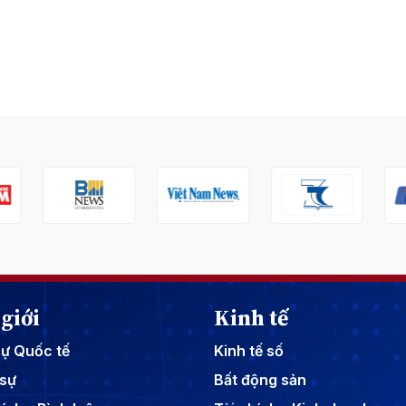
giới
Kinh tế
sự Quốc tế
Kinh tế số
sự
Bất động sản