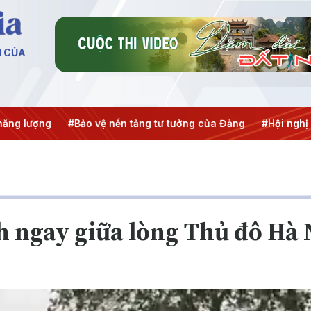
N CỦA
ợng
#Bảo vệ nền tảng tư tưởng của Đảng
#Hội nghị Trung 
h ngay giữa lòng Thủ đô Hà 