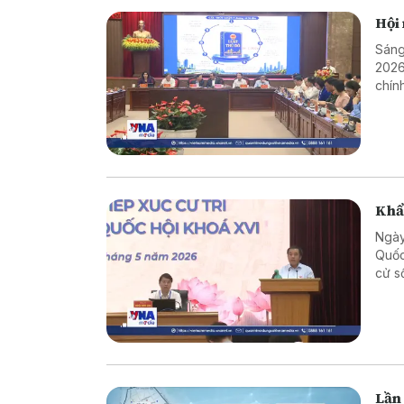
Hội 
Sáng
2026
chín
khẩn
hiệu
Khẩn
Ngày
Quốc
cử s
Lần 