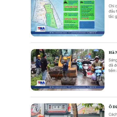
Chỉ 
đầu 
tắc 
Hà N
Sáng
đã để
tiềm
tác 
bản 
vật 
Ô Di
Cách