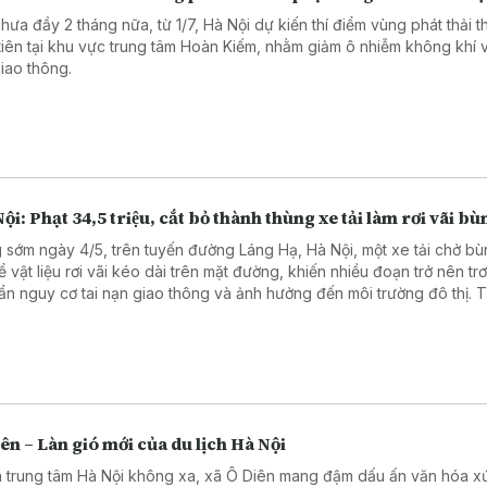
chưa đầy 2 tháng nữa, từ 1/7, Hà Nội dự kiến thí điểm vùng phát thải t
tiên tại khu vực trung tâm Hoàn Kiếm, nhằm giảm ô nhiễm không khí 
giao thông.
ội: Phạt 34,5 triệu, cắt bỏ thành thùng xe tải làm rơi vãi bù
 sớm ngày 4/5, trên tuyến đường Láng Hạ, Hà Nội, một xe tải chở bù
 vật liệu rơi vãi kéo dài trên mặt đường, khiến nhiều đoạn trở nên trơ
 ẩn nguy cơ tai nạn giao thông và ảnh hưởng đến môi trường đô thị. 
Đội Cảnh sát giao thông đường bộ số 3 (Phòng CSGT Hà Nội) đã lập 
vi phạm hành chính đối với lái xe và chủ phương tiện với các lỗi làm rơ
liệu và vi phạm về kích thước thùng hàng.
ên – Làn gió mới của du lịch Hà Nội
 trung tâm Hà Nội không xa, xã Ô Diên mang đậm dấu ấn văn hóa x