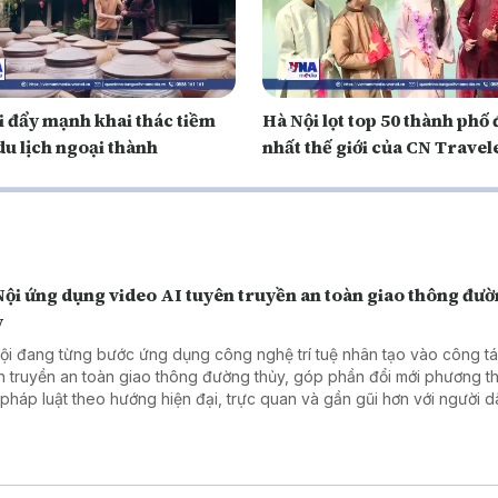
i đẩy mạnh khai thác tiềm
Hà Nội lọt top 50 thành phố
du lịch ngoại thành
nhất thế giới của CN Travel
Nội ứng dụng video AI tuyên truyền an toàn giao thông đư
y
ội đang từng bước ứng dụng công nghệ trí tuệ nhân tạo vào công t
n truyền an toàn giao thông đường thủy, góp phần đổi mới phương t
 pháp luật theo hướng hiện đại, trực quan và gần gũi hơn với người d
g video AI do lực lượng Cảnh sát đường thủy xây dựng không chỉ g
 cao hiệu quả truyền thông trên nền tảng số mà còn thể hiện tinh thầ
 chuyển đổi số trong bảo đảm trật tự an toàn giao thông.