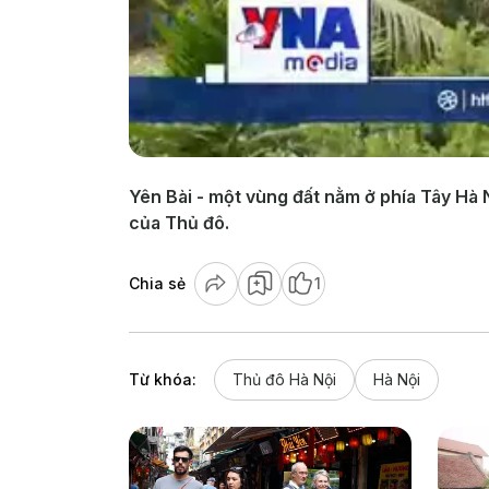
Yên Bài - một vùng đất nằm ở phía Tây Hà 
của Thủ đô.
Chia sẻ
1
Từ khóa:
Thủ đô Hà Nội
Hà Nội