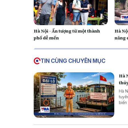
Hà Nội - Ấn tượng từ một thành
Hà Nộ
phố dễ mến
năng 
TIN CÙNG CHUYÊN MỤC
Hà 
thủ
Hà N
tuyê
biến
Nhữn
nâng
động