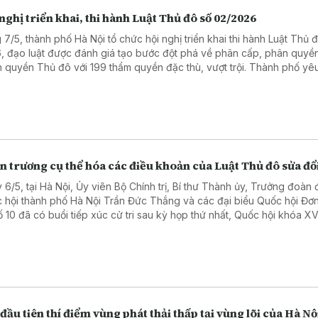
nghị triển khai, thi hành Luật Thủ đô số 02/2026
 7/5, thành phố Hà Nội tổ chức hội nghị triển khai thi hành Luật Thủ
, đạo luật được đánh giá tạo bước đột phá về phân cấp, phân quyề
h quyền Thủ đô với 199 thẩm quyền đặc thù, vượt trội. Thành phố yê
 trương cụ thể hóa các cơ chế, chính sách, bảo đảm triển khai đồng 
 quả ngay khi luật có hiệu lực từ ngày 1/7/2026.
 trương cụ thể hóa các điều khoản của Luật Thủ đô sửa đổ
 6/5, tại Hà Nội, Ủy viên Bộ Chính trị, Bí thư Thành ủy, Trưởng đoàn 
 hội thành phố Hà Nội Trần Đức Thắng và các đại biểu Quốc hội Đơn
ố 10 đã có buổi tiếp xúc cử tri sau kỳ họp thứ nhất, Quốc hội khóa XV
đầu tiên thí điểm vùng phát thải thấp tại vùng lõi của Hà Nộ