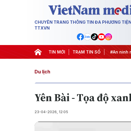
CHUYÊN TRANG THÔNG TIN ĐA PHƯƠNG TIỆ
TTXVN
khai thác IUU
#Căng thẳng Trung Đông
TIN MỚI
TRẠM TIN SỐ
#An ninh năng lư
Du lịch
Yên Bài - Tọa độ xan
23-04-2026, 12:05