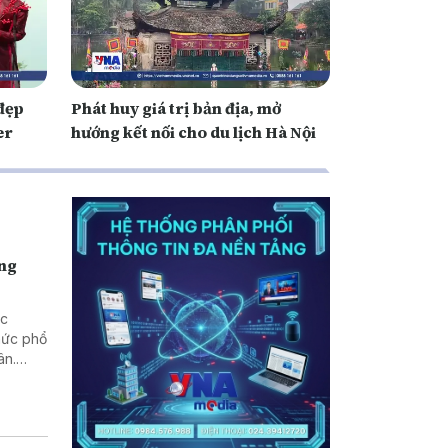
 đẹp
Phát huy giá trị bản địa, mở
er
hướng kết nối cho du lịch Hà Nội
ờng
ác
hức phổ
ân.
iúp
n chủ