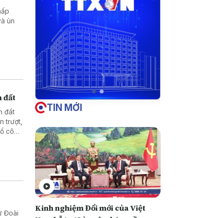
hấp
và ùn
n đất
TIN MỚI
n đất
n trượt,
Tổ công
biên
i vãi
Kinh nghiệm Đổi mới của Việt
ứ Đoài