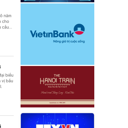
 đô năm
n cho
u cầu
bộ,
i
đại biểu
 vị bầu
I.
i