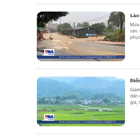
Lào
Mưa l
sản.
phục
Điể
Giảm
dân 
gia,
thàn
sống