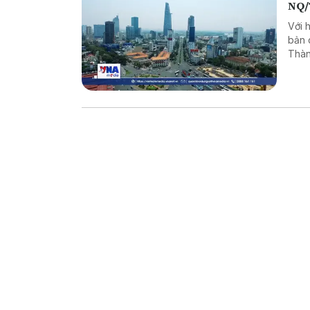
NQ
Với 
bản 
Thàn
lượn