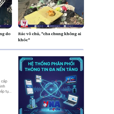
ng do
Rác vô chủ, "cha chung không ai
khóc"
g cấp
inh
iếp tục
âng cao