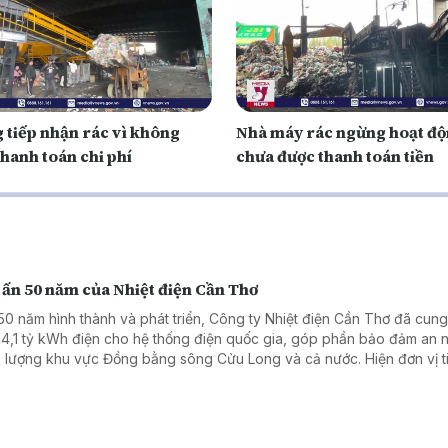
 tiếp nhận rác vì không
Nhà máy rác ngừng hoạt độ
hanh toán chi phí
chưa được thanh toán tiền
 ấn 50 năm của Nhiệt điện Cần Thơ
50 năm hình thành và phát triển, Công ty Nhiệt điện Cần Thơ đã cun
14,1 tỷ kWh điện cho hệ thống điện quốc gia, góp phần bảo đảm an n
 lượng khu vực Đồng bằng sông Cửu Long và cả nước. Hiện đơn vị t
n khai chuyển đổi nhiên liệu Nhà máy Nhiệt điện Ô Môn I, hướng tới n
 quả sản xuất, kinh doanh.