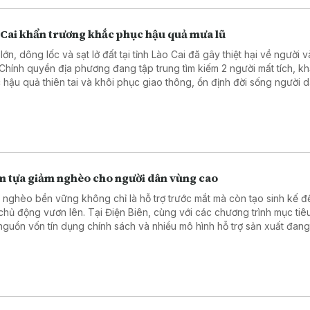
 Cai khẩn trương khắc phục hậu quả mưa lũ
ớn, dông lốc và sạt lở đất tại tỉnh Lào Cai đã gây thiệt hại về người và
 Chính quyền địa phương đang tập trung tìm kiếm 2 người mất tích, k
 hậu quả thiên tai và khôi phục giao thông, ổn định đời sống người d
m tựa giảm nghèo cho người dân vùng cao
 nghèo bền vững không chỉ là hỗ trợ trước mắt mà còn tạo sinh kế đ
chủ động vươn lên. Tại Điện Biên, cùng với các chương trình mục tiê
 nguồn vốn tín dụng chính sách và nhiều mô hình hỗ trợ sản xuất đang
h điểm tựa giúp hàng nghìn hộ nghèo, cận nghèo từng bước ổn định
.