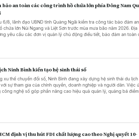
 bảo an toàn các công trình hồ chứa lớn phía Đông Nam Q
i
u 6/8, lãnh đạo UBND tỉnh Quảng Ngãi kiểm tra công tác bảo đảm an
hồ chứa lớn Núi Ngang và Liệt Sơn trước mùa mưa bão năm 2026. Địa
ng yêu cầu các đơn vị quản lý chủ động điều tiết, bảo đảm an toàn
h và ứng phó hiệu quả với các tình huống mưa lũ.
ịch Ninh Bình kiến tạo hệ sinh thái số
g xu thế chuyển đổi số, Ninh Bình đang xây dựng hệ sinh thái du lịch
 với sự tham gia của chính quyền, doanh nghiệp và người dân. Việc 
 công nghệ số góp phần nâng cao hiệu quả quản lý, quảng bá điểm
ang đến trải nghiệm thuận tiện hơn cho du khách.
CM định vị thu hút FDI chất lượng cao theo Nghị quyết 10-