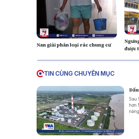
Ngưng
Nan giải phân loại rác chung cư
được t
TIN CÙNG CHUYÊN MỤC
Dấu
Sau 
hơn 
năng
triể
hiệu