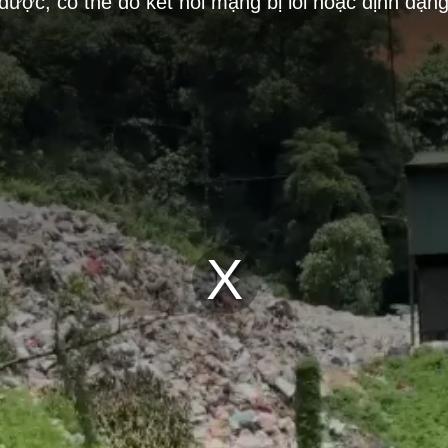
 được, có thể do kết nối mạng bị lỗi hoặc định dạn
Play
Video