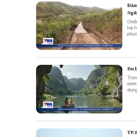
Đảm
Ngã
Chiề
hai 
phươ
trìn
Du l
Tron
minh
dụng
và m
TP.H