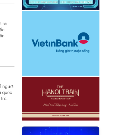
 tài
hắc
ân.
ể người
u quốc
 trở
 cuộc