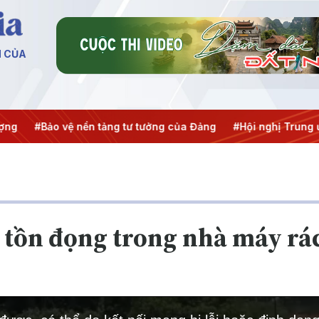
N CỦA
#Bảo vệ nền tảng tư tưởng của Đảng
#Hội nghị Trung ương 3
c tồn đọng trong nhà máy rá