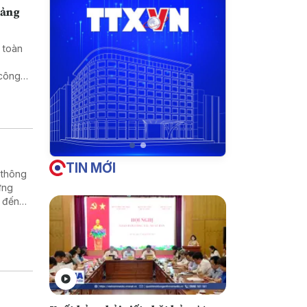
uảng
 toàn
 công
TIN MỚI
 thông
ứng
 đến