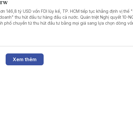
/TW
hơn 146,8 tỷ USD vốn FDI lũy kế, TP. HCM tiếp tục khẳng định vị thế "
doanh" thu hút đầu tư hàng đầu cả nước. Quán triệt Nghị quyết 10-
h phố chuyển từ thu hút đầu tư bằng mọi giá sang lựa chọn dòng vố
g cao, hướng tới phát triển xanh, số và bền vững.
Xem thêm