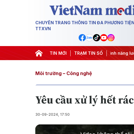
CHUYÊN TRANG THÔNG TIN ĐA PHƯƠNG TIỆ
TTXVN
hác IUU
#Căng thẳng Trung Đông
TIN MỚI
TRẠM TIN SỐ
#An ninh năng lượng
Môi trường – Công nghệ
Yêu cầu xử lý hết rá
30-09-2024, 17:50
This
is