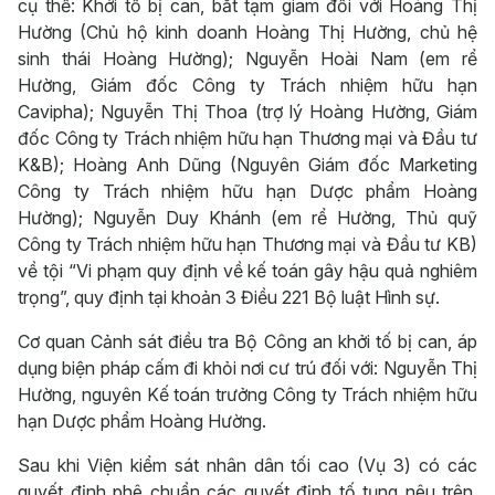
cụ thể: Khởi tố bị can, bắt tạm giam đối với Hoàng Thị
Hường (Chủ hộ kinh doanh Hoàng Thị Hường, chủ hệ
sinh thái Hoàng Hường); Nguyễn Hoài Nam (em rể
Hường, Giám đốc Công ty Trách nhiệm hữu hạn
Cavipha); Nguyễn Thị Thoa (trợ lý Hoàng Hường, Giám
đốc Công ty Trách nhiệm hữu hạn Thương mại và Đầu tư
K&B); Hoàng Anh Dũng (Nguyên Giám đốc Marketing
Công ty Trách nhiệm hữu hạn Dược phẩm Hoàng
Hường); Nguyễn Duy Khánh (em rể Hường, Thủ quỹ
Công ty Trách nhiệm hữu hạn Thương mại và Đầu tư KB)
về tội “Vi phạm quy định về kế toán gây hậu quả nghiêm
trọng”, quy định tại khoản 3 Điều 221 Bộ luật Hình sự.
Cơ quan Cảnh sát điều tra Bộ Công an khởi tố bị can, áp
dụng biện pháp cấm đi khỏi nơi cư trú đối với: Nguyễn Thị
Hường, nguyên Kế toán trưởng Công ty Trách nhiệm hữu
hạn Dược phẩm Hoàng Hường.
Sau khi Viện kiểm sát nhân dân tối cao (Vụ 3) có các
quyết định phê chuẩn các quyết định tố tụng nêu trên,