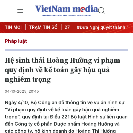
CHUYÊN TRANG THÔNG TIN ĐA PHƯƠNG TIỆN CỦA TTXVN
hị Trung ương 3
TIN MỚI
TRẠM TIN SỐ
#APEC 2027
#Đưa Nghị quyết thành hành
Pháp luật
Hệ sinh thái Hoàng Hường vi phạm
quy định về kế toán gây hậu quả
nghiêm trọng
04-10-2025, 20:45
Ngày 4/10, Bộ Công an đã thông tin về vụ án hình sự
“Vi phạm quy định về kế toán gây hậu quả nghiêm
trọng”, quy định tại Điều 221 Bộ luật Hình sự liên quan
đến Công ty cổ phần Dược phẩm Hoàng Hường và
các công ty, hộ kinh doanh do Hoàng Thị Hường