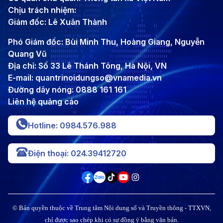
Chịu trách nhiệm:
Giám đốc: Lê Xuân Thành
Phó Giám đốc: Bùi Minh Thu, Hoàng Giang, Nguyễn
Quang Vũ
Địa chỉ: Số 33 Lê Thánh Tông, Hà Nội, VN
E-mail: quantrinoidungso@vnamedia.vn
Đường dây nóng: 0888 161 161
Liên hệ quảng cáo
Hotline: 0984.576.988
Điện thoại: 024.39412720
© Bản quyền thuộc về Trung tâm Nội dung số và Truyền thông - TTXVN,
chỉ được sao chép khi có sự đồng ý bằng văn bản.