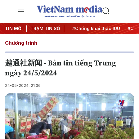
CHUYÊN TRANG THÔNG TIN ĐA PHƯƠNG TIỆN CỦA TTXVN
#Chiến dịch 500 ngày đêm
TIN MỚI
TRẠM TIN SỐ
#Chống khai thác IUU
#Căng
Chương trình
越通社新闻 - Bản tin tiếng Trung
ngày 24/5/2024
24-05-2024, 21:36