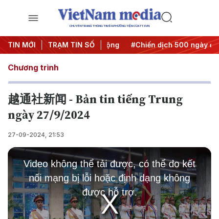
CHUYÊN TRANG THÔNG TIN ĐA PHƯƠNG TIỆN CỦA TTXVN
a Nghị quyết thành hành động
TIN MỚI
TRẠM TIN SỐ
#Chiến dịch 500 ngày đêm
Chương trình
越通社新闻 - Bản tin tiếng Trung
ngày 27/9/2024
27-09-2024, 21:53
This
is
Video không thể tải được, có thể do kết
a
modal
nối mạng bị lỗi hoặc định dạng không
window.
được hỗ trợ.