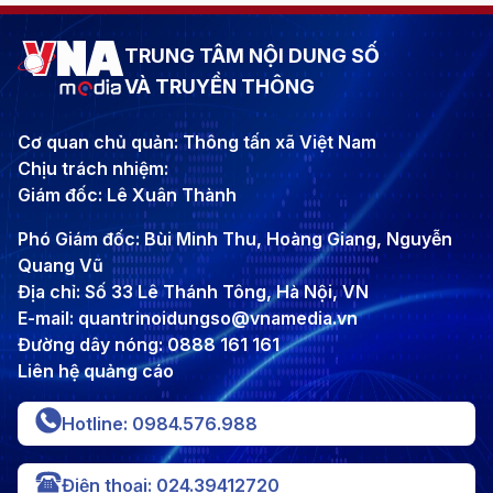
TRUNG TÂM NỘI DUNG SỐ
VÀ TRUYỀN THÔNG
Cơ quan chủ quản: Thông tấn xã Việt Nam
Chịu trách nhiệm:
Giám đốc: Lê Xuân Thành
Phó Giám đốc: Bùi Minh Thu, Hoàng Giang, Nguyễn
Quang Vũ
Địa chỉ: Số 33 Lê Thánh Tông, Hà Nội, VN
E-mail: quantrinoidungso@vnamedia.vn
Đường dây nóng: 0888 161 161
Liên hệ quảng cáo
Hotline: 0984.576.988
Điện thoại: 024.39412720