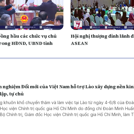
ồng bầu các chức vụ chủ
Hội nghị thượng đỉnh lãnh 
trong HĐND, UBND tỉnh
ASEAN
 nghiệm Đổi mới của Việt Nam hỗ trợ Lào xây dựng nền kin
lập, tự chủ
g khuôn khổ chuyến thăm và làm việc tại Lào từ ngày 4-6/8 của Đoà
 Học viện Chính trị quốc gia Hồ Chí Minh do đồng chí Đoàn Minh Huấ
 Bộ Chính trị, Giám đốc Học viện Chính trị quốc gia Hồ Chí Minh, làm 
, ngày 06/8, Đoàn đã đến chào xã giao Tổng Bí thư, Chủ tịch nước 
gloun Sisoulith và Thủ tướng Chính phủ Lào Sonexay Siphandone.