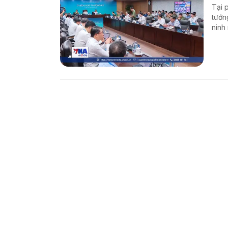
Tại 
tướn
ninh
mạng