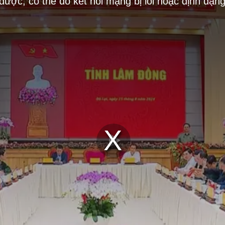
 được, có thể do kết nối mạng bị lỗi hoặc định dạn
Play
Video