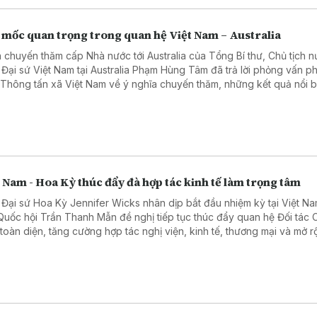
 mốc quan trọng trong quan hệ Việt Nam – Australia
 chuyến thăm cấp Nhà nước tới Australia của Tổng Bí thư, Chủ tịch 
 Đại sứ Việt Nam tại Australia Phạm Hùng Tâm đã trả lời phỏng vấn 
 Thông tấn xã Việt Nam về ý nghĩa chuyến thăm, những kết quả nổi b
hai năm hai nước nâng cấp quan hệ lên Đối tác Chiến lược Toàn diện
ác lĩnh vực có thể tạo đột phá trong thời gian tới.
 Nam - Hoa Kỳ thúc đẩy đà hợp tác kinh tế làm trọng tâm
 Đại sứ Hoa Kỳ Jennifer Wicks nhân dịp bắt đầu nhiệm kỳ tại Việt N
 Quốc hội Trần Thanh Mẫn đề nghị tiếp tục thúc đẩy quan hệ Đối tác 
 toàn diện, tăng cường hợp tác nghị viện, kinh tế, thương mại và mở 
tác trong các lĩnh vực công nghệ cao, chuyển đổi số, năng lượng.