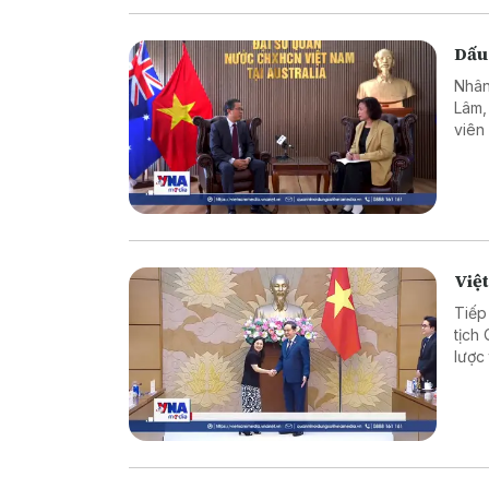
Dấu
Nhân
Lâm,
viên
hơn 
như c
Việt
Tiếp
tịch
lược
hợp 