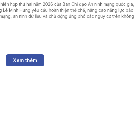
phiên họp thứ hai năm 2026 của Ban Chỉ đạo An ninh mạng quốc gia,
g Lê Minh Hưng yêu cầu hoàn thiện thể chế, nâng cao năng lực bảo
 mạng, an ninh dữ liệu và chủ động ứng phó các nguy cơ trên không
, góp phần thúc đẩy phát triển kinh tế số.
Xem thêm