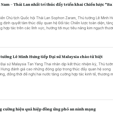
 Nam – Thái Lan nhất trí thúc đẩy triển khai Chiến lược "Ba
"
kiến Chủ tịch Quốc hội Thái Lan Sophon Zaram, Thủ tướng Lê Minh 
g định quyết tâm thúc đẩy quan hệ Đối tác Chiến lược toàn diện, tăn
g hợp tác trên các lĩnh vực, hướng tới mục tiêu nâng kim ngạch thươ
 phương lên 25 tỷ USD và mở rộng kết nối giữa hai nước.
tướng Lê Minh Hưng tiếp Đại sứ Malaysia chào từ biệt
 Đại sứ Malaysia Tan Yang Thai nhân dịp kết thúc nhiệm kỳ, Thủ tướ
 Hưng đánh giá cao những đóng góp trong thúc đẩy quan hệ song
ng, đồng thời đề nghị hai nước tăng cường hợp tác kinh tế, thương m
à triển khai hiệu quả quan hệ Đối tác Chiến lược toàn diện.
g cường hiệu quả hiệp đồng ứng phó an ninh mạng