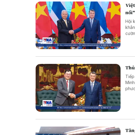
Việt
nối
Hội 
khẳn
cườn
song
Thủ 
Tiếp
Minh
phươ
tư v
Tăn