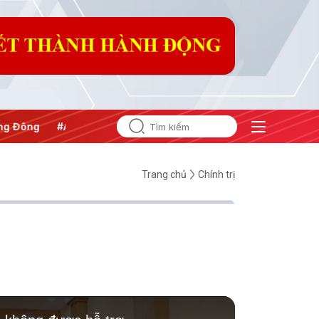
 Đông
#An ninh năng lượng
#Bảo vệ nền tảng tư tưởng của
Trang chủ
Chính trị