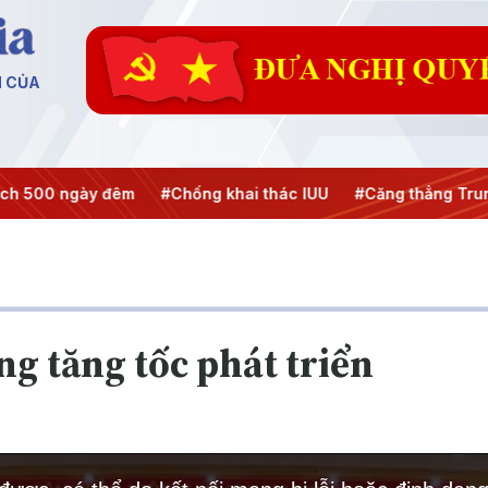
N CỦA
h 500 ngày đêm
#Chống khai thác IUU
#Căng thẳng Trung
g tăng tốc phát triển