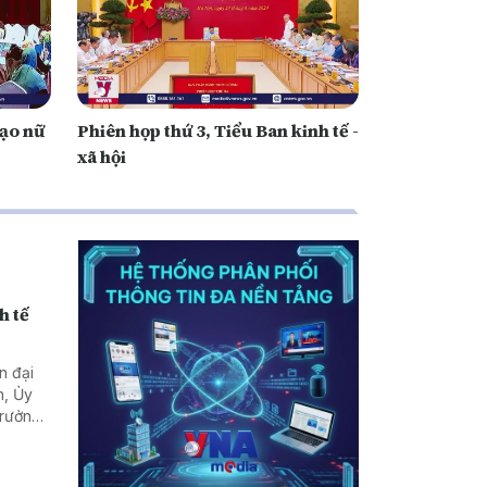
đạo nữ
Phiên họp thứ 3, Tiểu Ban kinh tế -
xã hội
h tế
n đại
n, Ủy
Trưởng
Lào