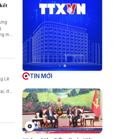
 kết
Hưng
g
ng mại
TIN MỚI
ng Lê
ại, đầu