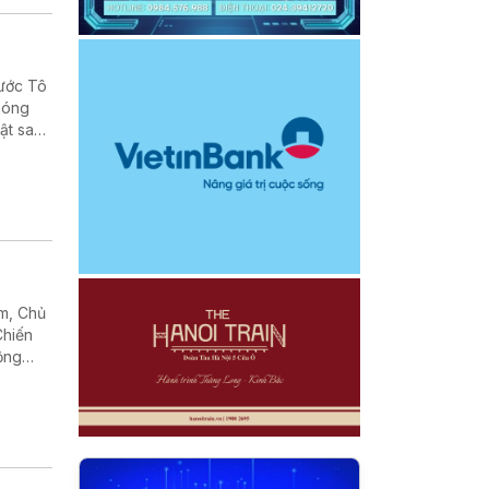
nước Tô
phóng
ật sau
, cũng
am, Chủ
Chiến
rộng