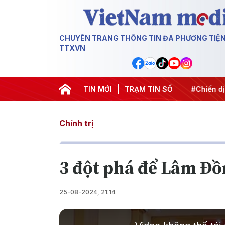
CHUYÊN TRANG THÔNG TIN ĐA PHƯƠNG TIỆ
TTXVN
ung ương 3
#Đưa Nghị quyết thành hành động
TIN MỚI
TRẠM TIN SỐ
#Chiến dịc
Chính trị
3 đột phá để Lâm Đồn
25-08-2024, 21:14
This
is