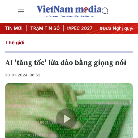
CHUYÊN TRANG THÔNG TIN ĐA PHƯƠNG TIỆN CỦA TTXVN
#Hội nghị Trung ương 3
TIN MỚI
TRẠM TIN SỐ
#APEC 2027
#Đưa Nghị quyết thà
Thế giới
AI 'tăng tốc' lừa đảo bằng giọng nói
30-01-2024, 06:52
Play