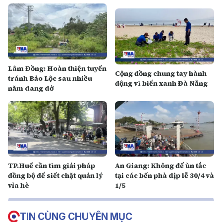
Lâm Đồng: Hoàn thiện tuyến
Cộng đồng chung tay hành
tránh Bảo Lộc sau nhiều
động vì biển xanh Đà Nẵng
năm dang dở
TP.Huế cần tìm giải pháp
An Giang: Không để ùn tắc
đồng bộ để siết chặt quản lý
tại các bến phà dịp lễ 30/4 và
vỉa hè
1/5
TIN CÙNG CHUYÊN MỤC