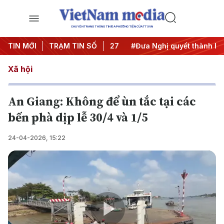
CHUYÊN TRANG THÔNG TIN ĐA PHƯƠNG TIỆN CỦA TTXVN
hị Trung ương 3
TIN MỚI
TRẠM TIN SỐ
#APEC 2027
#Đưa Nghị quyết thành hành
Xã hội
An Giang: Không để ùn tắc tại các
bến phà dịp lễ 30/4 và 1/5
24-04-2026, 15:22