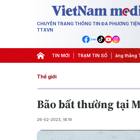
CHUYÊN TRANG THÔNG TIN ĐA PHƯƠNG TIỆ
TTXVN
 đêm
#Chống khai thác IUU
TIN MỚI
#Căng thẳng Trung Đông
TRẠM TIN SỐ
#
Thế giới
Bão bất thường tại 
26-02-2023, 18:19