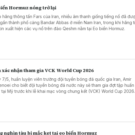
biển Hormuz nóng trở lại
 hãng thông tấn Fars của Iran, nhiều âm thanh giống tiếng nổ đã đư
 gần thành phố cảng Bandar Abbas ở miền Nam Iran, trong khi hãng t
tin xuất hiện các vụ nổ trên đảo Qeshm nằm tại Eo biển Hormuz.
n xác nhận tham gia VCK World Cup 2026
 7/5, huấn luyện viên trưởng đội tuyển bóng đá quốc gia Iran, Amir
enoei cho biết đội tuyển bóng đá nước này sẽ tham gia đợt tập huấn
 tại Mỹ trước khi lễ khai mạc vòng chung kết (VCK) World Cup 2026
g nghìn tàu bị mắc kẹt tại eo biển Hormuz