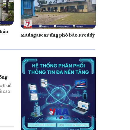
 báo
Madagascar ứng phó bão Freddy
hống
c thuế
i cao