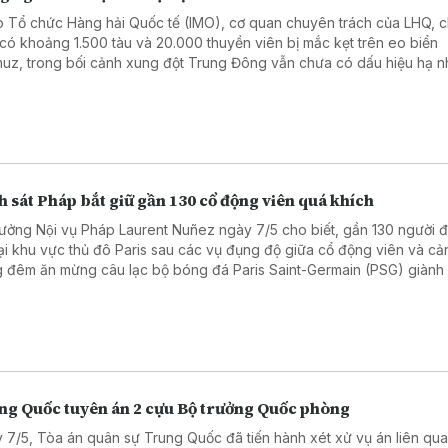
 Tổ chức Hàng hải Quốc tế (IMO), cơ quan chuyên trách của LHQ, c
 có khoảng 1.500 tàu và 20.000 thuyền viên bị mắc kẹt trên eo biển
uz, trong bối cảnh xung đột Trung Đông vẫn chưa có dấu hiệu hạ nh
 sát Pháp bắt giữ gần 130 cổ động viên quá khích
rưởng Nội vụ Pháp Laurent Nuñez ngày 7/5 cho biết, gần 130 người đa
tại khu vực thủ đô Paris sau các vụ đụng độ giữa cổ động viên và cả
g đêm ăn mừng câu lạc bộ bóng đá Paris Saint-Germain (PSG) giành
chung kết UEFA Champions League mùa giải 2025 - 2026.
ng Quốc tuyên án 2 cựu Bộ trưởng Quốc phòng
 7/5, Tòa án quân sự Trung Quốc đã tiến hành xét xử vụ án liên qu