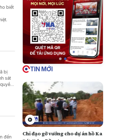
ho biết
iệt.
TIN MỚI
̃ bị
nh sát
 quyền
Chỉ đạo gỡ vướng cho dự án hồ Ka
an đến