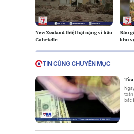
New Zealand thiệt hại nặng vì bão
Bão g
Gabrielle
khu v
TIN CÙNG CHUYÊN MỤC
Tòa
Ngày
toàn
bác 