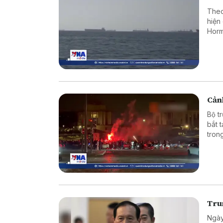
Theo
hiện
Horm
Cảnh
Bộ t
bắt 
tron
vào 
Tru
Ngày