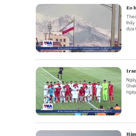
Eo 
Theo
thấy
đưa 
Ira
Ngày
Ghal
ngày
Hàn