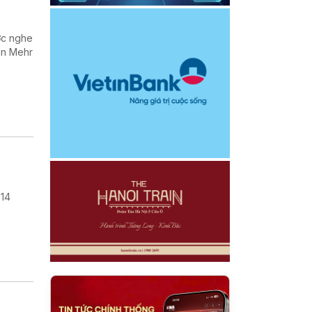
ợc nghe
in Mehr
 14
.