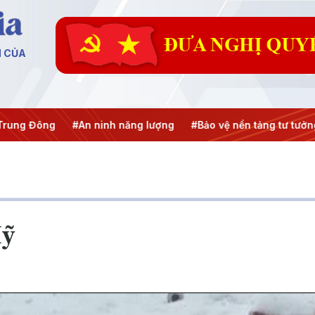
N CỦA
An ninh năng lượng
#Bảo vệ nền tảng tư tưởng của Đảng
#
Mỹ