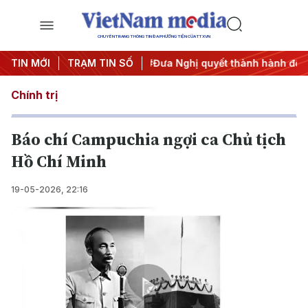
CHUYÊN TRANG THÔNG TIN ĐA PHƯƠNG TIỆN CỦA TTXVN
 nghị Trung ương 3
TIN MỚI
TRẠM TIN SỐ
#Đưa Nghị quyết thành hành động
#Ch
Chính trị
Báo chí Campuchia ngợi ca Chủ tịch
Hồ Chí Minh
19-05-2026, 22:16