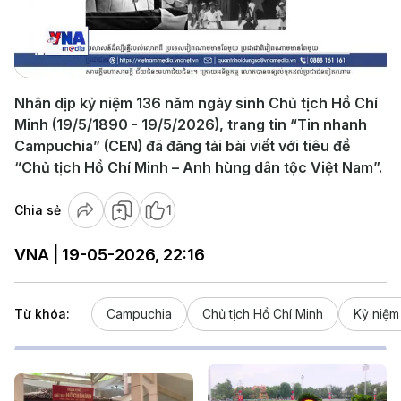
Play
Video
Nhân dịp kỷ niệm 136 năm ngày sinh Chủ tịch Hồ Chí
Minh (19/5/1890 - 19/5/2026), trang tin “Tin nhanh
Campuchia” (CEN) đã đăng tải bài viết với tiêu đề
“Chủ tịch Hồ Chí Minh – Anh hùng dân tộc Việt Nam”.
Chia sẻ
1
VNA | 19-05-2026, 22:16
Từ khóa:
Campuchia
Chủ tịch Hồ Chí Minh
Kỷ niệm