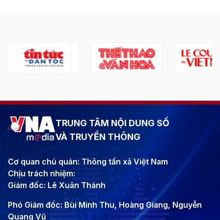
TRUNG TÂM NỘI DUNG SỐ
VÀ TRUYỀN THÔNG
Cơ quan chủ quản: Thông tấn xã Việt Nam
Chịu trách nhiệm:
Giám đốc: Lê Xuân Thành
Phó Giám đốc: Bùi Minh Thu, Hoàng Giang, Nguyễn
Quang Vũ