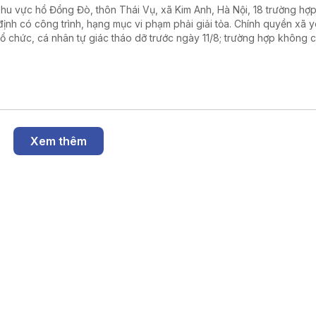
khu vực hồ Đồng Đò, thôn Thái Vụ, xã Kim Anh, Hà Nội, 18 trường hợ
định có công trình, hạng mục vi phạm phải giải tỏa. Chính quyền xã 
tổ chức, cá nhân tự giác tháo dỡ trước ngày 11/8; trường hợp không 
 sẽ tổ chức cưỡng chế, xử lý theo quy định.
Xem thêm