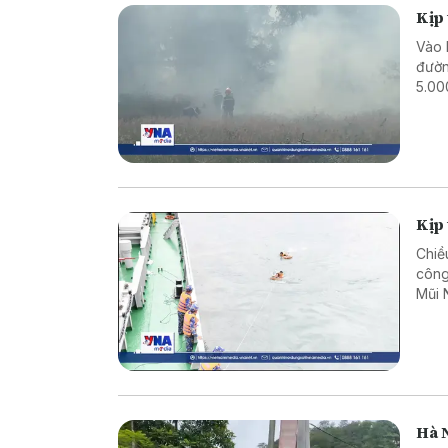
Kịp
Vào 
đườn
5.00
Kịp 
Chiề
công
Mũi 
Hà N