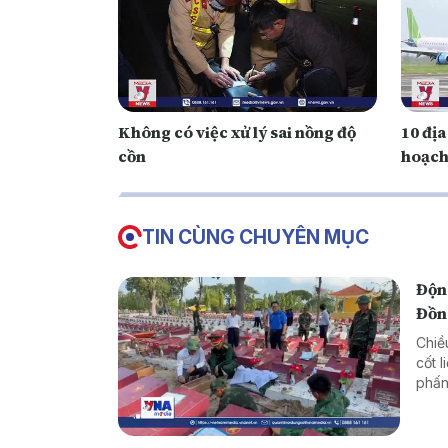
Không có việc xử lý sai nồng độ
10 đị
cồn
hoạch
TIN CÙNG CHUYÊN MỤC
Động
Đồn
Chiề
cốt l
phấn