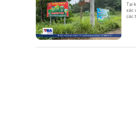
Tại 
xác 
các 
hành