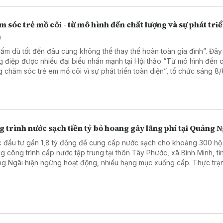
 sóc trẻ mồ côi - từ mô hình đến chất lượng và sự phát tri
n
 ấm dù tốt đến đâu cũng không thể thay thế hoàn toàn gia đình”. Đây 
g điệp được nhiều đại biểu nhấn mạnh tại Hội thảo “Từ mô hình đến 
g chăm sóc trẻ em mồ côi vì sự phát triển toàn diện”, tổ chức sáng 8/8
h phố Hồ Chí Minh.
 trình nước sạch tiền tỷ bỏ hoang gây lãng phí tại Quảng N
 đầu tư gần 1,8 tỷ đồng để cung cấp nước sạch cho khoảng 300 hộ
g công trình cấp nước tập trung tại thôn Tây Phước, xã Bình Minh, tỉ
g Ngãi hiện ngừng hoạt động, nhiều hạng mục xuống cấp. Thực trạ
g chỉ gây lãng phí nguồn lực đầu tư mà còn khiến nhu cầu nước sạc
i dân chưa được đáp ứng.