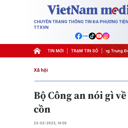
CHUYÊN TRANG THÔNG TIN ĐA PHƯƠNG TIỆ
TTXVN
m
#Chống khai thác IUU
TIN MỚI
#Căng thẳng Trung Đông
TRẠM TIN SỐ
#An n
Xã hội
Bộ Công an nói gì v
cồn
22-02-2023, 14:56