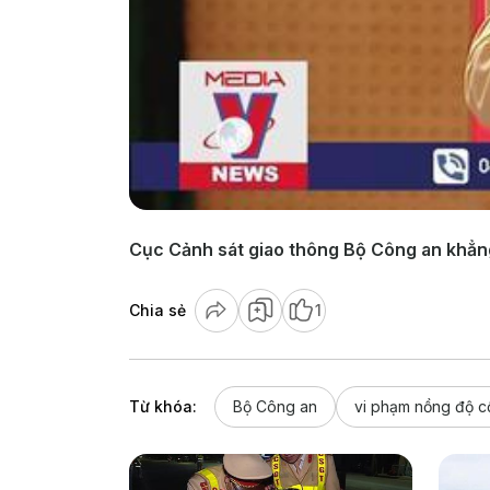
Cục Cảnh sát giao thông Bộ Công an khẳng
Chia sẻ
1
Từ khóa:
Bộ Công an
vi phạm nồng độ c