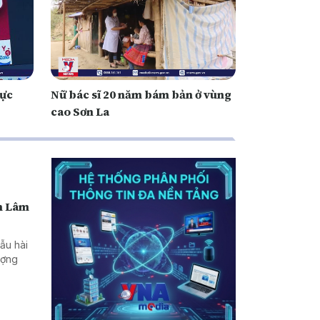
hực
Nữ bác sĩ 20 năm bám bản ở vùng
cao Sơn La
nh Lâm
ẫu hài
lượng