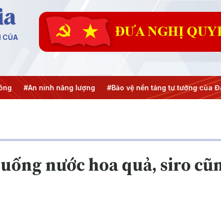
N CỦA
inh năng lượng
#Bảo vệ nền tảng tư tưởng của Đảng
#Hội 
ề uống nước hoa quả, siro c