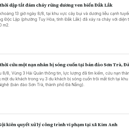
 thời dập tắt đám cháy rừng dương ven biển Đắk Lắk
khoảng 13 giờ ngày 8/8, tại khu vực cây bụi và dương liễu cạnh tuyế
g Độc Lập (phường Tuy Hòa, tỉnh Đắk Lắk) đã xảy ra cháy với diện t
0 m2.
thời cứu một nạn nhân bị sóng cuốn tại bán đảo Sơn Trà, Đ
u 8/8, Vùng 3 Hải Quân thông tin, lực lượng đã tìm kiếm, cứu nạn thà
 một du khách trong vụ 3 du khách bị sóng cuốn trôi mất tích tại khu
Nghê (bán đảo Sơn Trà, thành phố Đà Nẵng).
ội kiên quyết xử lý công trình vi phạm tại xã Kim Anh