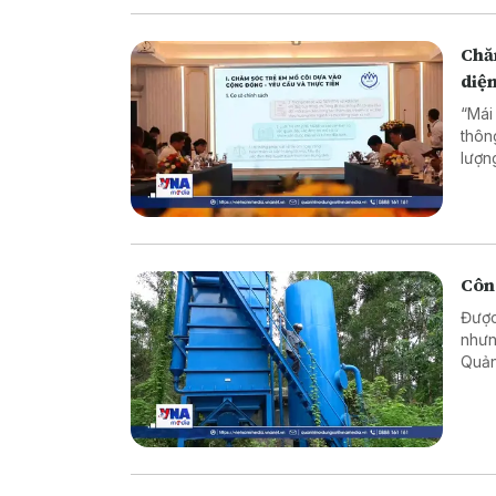
Chăm
diệ
“Mái
thôn
lượn
Thàn
Công
Được
nhưn
Quản
khôn
ngườ