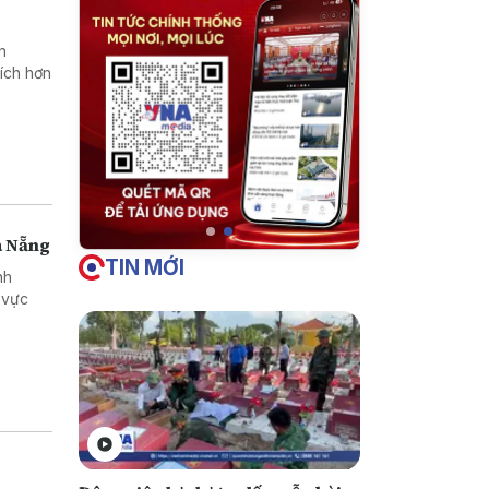
n
ích hơn
à Nẵng
TIN MỚI
nh
 vực