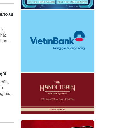
ển toàn
là
chất
 tại
gãi
 dân,
nh
ng này
h của