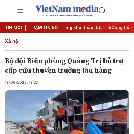
CHUYÊN TRANG THÔNG TIN ĐA PHƯƠNG TIỆN CỦA TTXVN
ch 500 ngày đêm
TIN MỚI
TRẠM TIN SỐ
#Chống khai thác IUU
#Căng thẳng Trun
Xã hội
Bộ đội Biên phòng Quảng Trị hỗ trợ
cấp cứu thuyền trưởng tàu hàng
18-05-2026, 18:27