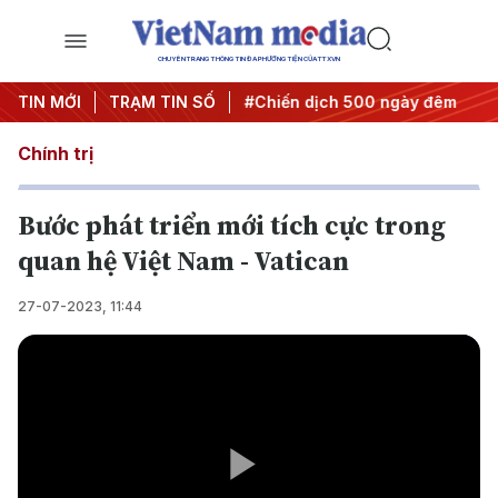
CHUYÊN TRANG THÔNG TIN ĐA PHƯƠNG TIỆN CỦA TTXVN
ghị quyết thành hành động
TIN MỚI
TRẠM TIN SỐ
#Chiến dịch 500 ngày đêm
#C
Chính trị
Bước phát triển mới tích cực trong
quan hệ Việt Nam - Vatican
27-07-2023, 11:44