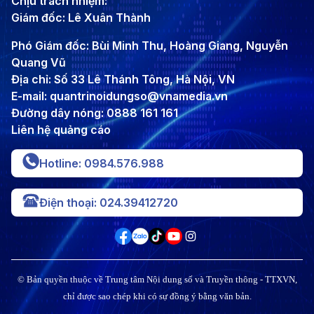
Chịu trách nhiệm:
Giám đốc: Lê Xuân Thành
Phó Giám đốc: Bùi Minh Thu, Hoàng Giang, Nguyễn
Quang Vũ
Địa chỉ: Số 33 Lê Thánh Tông, Hà Nội, VN
E-mail: quantrinoidungso@vnamedia.vn
Đường dây nóng: 0888 161 161
Liên hệ quảng cáo
Hotline: 0984.576.988
Điện thoại: 024.39412720
© Bản quyền thuộc về Trung tâm Nội dung số và Truyền thông - TTXVN,
chỉ được sao chép khi có sự đồng ý bằng văn bản.